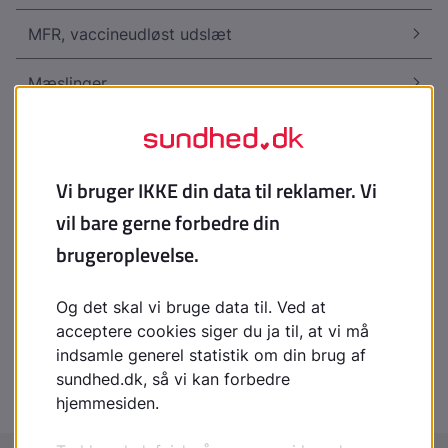
MFR, vaccineudløst udslæt
Mæslinger
Mæslingeudslæt
Kopliks pletter
Skarlagensfeber, udslæt
Henoch-Schönleins purpura, udslæt
Petekkier