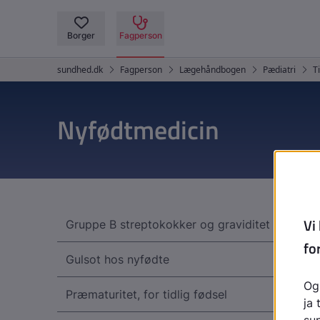
Nyfødtmedicin
Gruppe B streptokokker og graviditet
Gulsot hos nyfødte
Præmaturitet, for tidlig fødsel