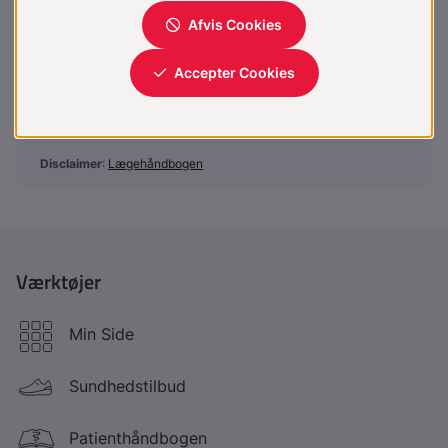
laegehaandbogen@dadl.dk
Lægehåndbogen
Kristianiagade 12
2100 København Ø
Disclaimer
:
Lægehåndbogen