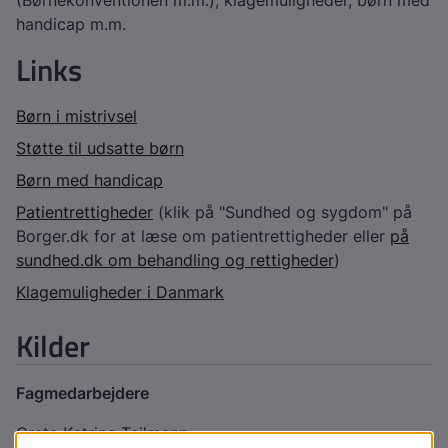
(Børnekonventionen m.m.), klagemuligheder, børn med
handicap m.m.
Links
Børn i mistrivsel
Støtte til udsatte børn
Børn med handicap
Patientrettigheder
(klik på "Sundhed og sygdom" på
Borger.dk for at læse om patientrettigheder eller
på
sundhed.dk om behandling og rettigheder
)
Klagemuligheder i Danmark
Kilder
Fagmedarbejdere
Grete Katrine Teilmann