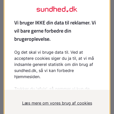
Speciallæge i pædiatri, overlæge, ph.d., klinisk lektor, Børne-
og ungeafdelingen, Nordsjællands Hospital
Hans Christian Kjeldsen
Ph.d., praktiserende læge, Grenå
Har du en kommentar til
artiklen?
Bemærk venligst, at du IKKE vil modtage
svar på henvendelser, der omhandler din
egen sygdom, pårørendes sygdom,
blodprøvesvar, hjælp til at udarbejde
skoleopgaver og litteratursøgning.
Indhold leveret af
Lægehåndbogen