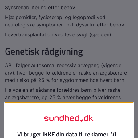
Synsrehabilitering efter behov
Hjælpemidler, fysioterapi og logopædi ved
neurologiske symptomer, inkl. dysartri, efter behov
Levertransplantation ved leversvigt (sjælden)
Genetisk rådgivning
ABL følger autosomal recessiv arvegang (vigende
arv), hvor begge forældrene er raske anlægsbærere
med risiko på 25 % for sygdommen hos hvert barn
Halvdelen af sådanne forældres børn bliver raske
anlægsbærere, og 25 % arver begge forældrenes
raske anlæg
Det er vigtigt at undersøge søskende til patienter med
ABL, da deres risiko for at fejle det samme er 25 %
Prænatal diagnostik eller ægsortering