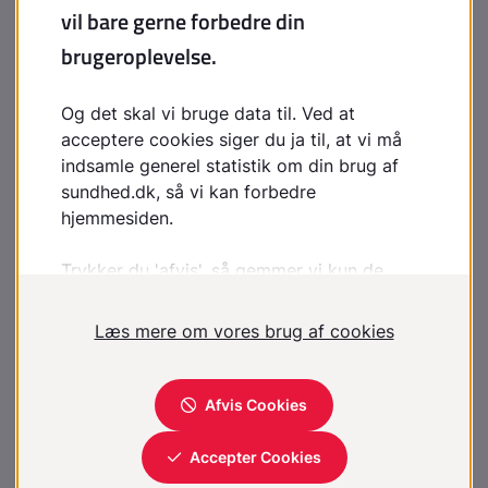
(præimplantationsgenetisk testning, PGT) er mulig,
hvis familiens mutation(er) er kendt
Særlige behov
Livslang kontakt til klinisk diætist
Undgå vitamin A-toksicitet
Sociale ydelser
Støttemuligheder til forældre med handicappet eller
alvorligt sygt barn
Indsatser efter behov til barn, familie og netværk for
at støtte barnets sociale deltagelse og udvikling
Hjælpemidler efter behov
Ressourcer