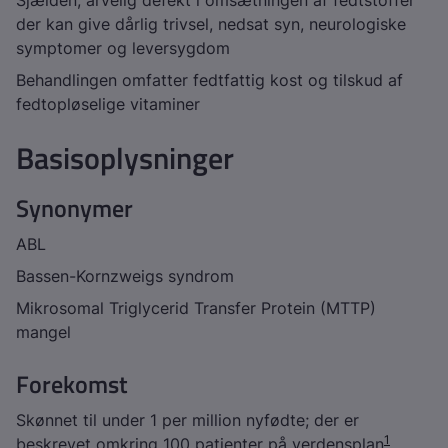
Sjælden, arvelig defekt i omsætningen af fedtstoffer
der kan give dårlig trivsel, nedsat syn, neurologiske
symptomer og leversygdom
Behandlingen omfatter fedtfattig kost og tilskud af
fedtopløselige vitaminer
Basisoplysninger
Synonymer
ABL
Bassen-Kornzweigs syndrom
Mikrosomal Triglycerid Transfer Protein (MTTP)
mangel
Forekomst
Skønnet til under 1 per million nyfødte; der er
1
beskrevet omkring 100 patienter på verdensplan