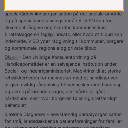
VISO
- Den nationale videns- og
specialrådgivningsorganisation på det sociale område
og på specialundervisningsområdet. VISO kan for
eksempel rådgive om, hvordan kommunen kan
tilrettelægge en faglig indsats, eller hvad et tilbud kan
indeholde. VISO yder rådgivning til kommuner, borgere
og kommunale, regionale og private tilbud
DUKH
- Den Uvildige Konsulentordning på
Handicapområdet er en selvejende institution under
Social- og Indenrigsministeriet. Medvirker til at styrke
retssikkerheden for mennesker med et handicap ved
at give uvildig rådgivning til mennesker med handicap
og deres pårørende i sager, der måske er gået i
hårdknude, eller hvor borgeren føler sig uretfærdigt
behandlet
Sjældne Diagnoser - Selvstændig paraplyorganisation
for små, landsdækkende patientforeninger for familier