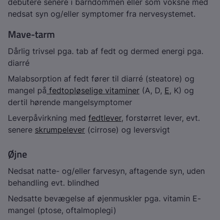
debutere senere i barndommen eller som voksne med
nedsat syn og/eller symptomer fra nervesystemet.
Mave-tarm
Dårlig trivsel pga. tab af fedt og dermed energi pga.
diarré
Malabsorption af fedt fører til diarré (steatore) og
mangel på
fedtopløselige vitaminer
(A, D,
E
, K) og
dertil hørende mangelsymptomer
Leverpåvirkning med
fedtlever
, forstørret lever, evt.
senere
skrumpelever
(cirrose) og leversvigt
Øjne
Nedsat natte- og/eller farvesyn, aftagende syn, uden
behandling evt. blindhed
Nedsatte bevægelse af øjenmuskler pga. vitamin E-
mangel (ptose, oftalmoplegi)