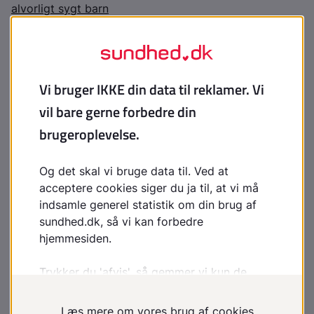
alvorligt sygt barn
Ressourcer
VISO
- Den nationale videns- og
specialrådgivningsorganisation på det sociale område
og på specialundervisningsområdet. VISO kan for
eksempel rådgive om, hvordan kommunen kan
tilrettelægge en faglig indsats, eller hvad et tilbud kan
indeholde. VISO yder rådgivning til kommuner, borgere
og kommunale, regionale og private tilbud
DUKH
- Den Uvildige Konsulentordning på
Handicapområdet er en selvejende institution under
Social- og Indenrigsministeriet. Medvirker til at styrke
retssikkerheden for mennesker med et handicap ved
at give uvildig rådgivning til mennesker med handicap
og deres pårørende i sager, der måske er gået i
hårdknude, eller hvor borgeren føler sig uretfærdigt