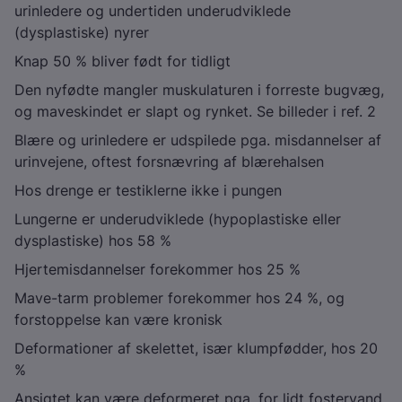
urinledere og undertiden underudviklede
(dysplastiske) nyrer
Knap 50 % bliver født for tidligt
Den nyfødte mangler muskulaturen i forreste bugvæg,
og maveskindet er slapt og rynket. Se billeder i ref. 2
Blære og urinledere er udspilede pga. misdannelser af
urinvejene, oftest forsnævring af blærehalsen
Hos drenge er testiklerne ikke i pungen
Lungerne er underudviklede (hypoplastiske eller
dysplastiske) hos 58 %
Hjertemisdannelser forekommer hos 25 %
Mave-tarm problemer forekommer hos 24 %, og
forstoppelse kan være kronisk
Deformationer af skelettet, især klumpfødder, hos 20
%
Ansigtet kan være deformeret pga. for lidt fostervand