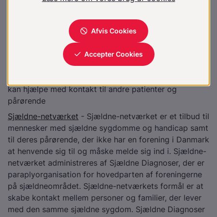
behandlet
Sjældne Diagnoser - Selvstændig paraplyorganisation
for små, landsdækkende patientforeninger for familier
og voksne med sjældne sygdomme og handicap,
se
www.sjaeldnediagnoser.dk
. Sjældne Diagnoser har
en
Helpline
/telefonrådgivning, som tilbyder
information, rådgivning og mestringsstøtte, og som
kan hjælpe med kontakt til andre patienter og
pårørende
Sjældne-netværket
- Sjældne-netværket er et tilbud til
mennesker med sjældne sygdomme og handicap samt
til deres pårørende, der ikke har en forening i Danmark
at henvende sig til og måske melde sig ind i. Sjældne-
netværket administreres af Sjældne Diagnoser, der er
paraplyorganisation for hovedparten af foreningerne
på sjældneområdet. Sjældne-netværkets formål er at
skabe kontakt mellem personer og familier, der lever
med den samme sjældne sygdom. Sjældne Diagnoser