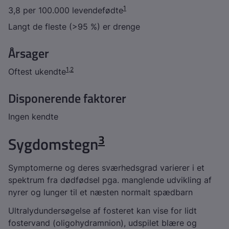
1
3,8 per 100.000 levendefødte
Langt de fleste (>95 %) er drenge
Årsager
1
,
2
Oftest ukendte
Disponerende faktorer
Ingen kendte
3
Sygdomstegn
Symptomerne og deres sværhedsgrad varierer i et
spektrum fra dødfødsel pga. manglende udvikling af
nyrer og lunger til et næsten normalt spædbarn
Ultralydundersøgelse af fosteret kan vise for lidt
fostervand (oligohydramnion), udspilet blære og