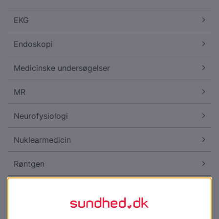
EKG
Endoskopi
Medicinske undersøgelser
MR
Neurofysiologi
Nuklearmedicin
Røntgen
Stråling
Ultralyd