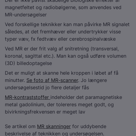
Der er ikke påvist skadelige biologiske effekter af
magnetfeltet og radiobølgerne, som anvendes ved
MR-undersøgelser
Ved forskellige teknikker kan man påvirke MR signalet
således, at det fremhæver eller undertrykker visse
typer væv, fx fedtvæv eller cerebrospinalvæske
Ved MR er der frit valg af snitretning (transversal,
koronal, sagittal etc.). Man kan også udføre volumen
(3D) billedoptagelse
Det er muligt at skanne hele kroppen i løbet af få
minutter.
Se foto af MR-scanner
. Jo længere
undersøgelsestid jo flere detaljer fås
MR-kontraststoffer
indeholder det paramagnetiske
metal gadolinium, der tolereres meget godt, og
bivirkningsfrekvensen er meget lav
Se artikel om
MR skanninger
for uddybende
beskrivelse af teknikken og undersøgelsen.