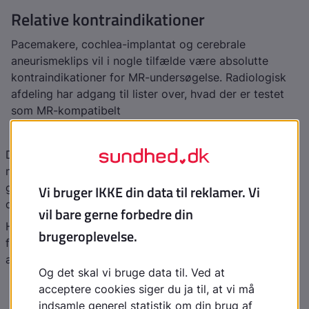
Relative kontraindikationer
Pacemakere, cochlea-implantat og cerebrale
aneurismeklips vil i nogle tilfælde være absolutte
kontraindikationer for MR-undersøgelse. Radiologisk
afdeling har adgang til lister over, hvad der er testet
som MR-kompatibelt
Graviditet
Der er ikke påvist skadelige effekter af MR på fostret,
men hvis undersøgelsen kan udsættes til efter
graviditeten, vil man for en sikkerheds skyld anbefale
dette
Hvis undersøgelsen ikke kan udsættes, vil MR i de
fleste tilfælde være at foretrække frem for CT, som
anvender ioniserende stråling
Hofteproteser, ortopædiske fiksationsmaterialer som