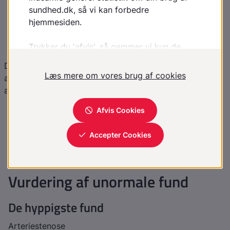
marvsøm, plader, etc. vil kunne give forstyrrelser på
billederne, hvis det aktuelle undersøgelsesområde er i
nærheden af metallet, men indebærer i almindelighed
ingen risiko for patienten og opfattes ikke som en
kontraindikation
Det er vigtigt, at forekomsten af disse implantater
anføres på kontrolskemaet, fordi MR-radiologens valg
af procedurer kan afhænge af dette
Fejlkilder
Respirationsbevægelser giver artefakter ved
undersøgelse af abdomen og thorax
Vurdering af unormale fund
De hyppigste fund
Arteriestenose