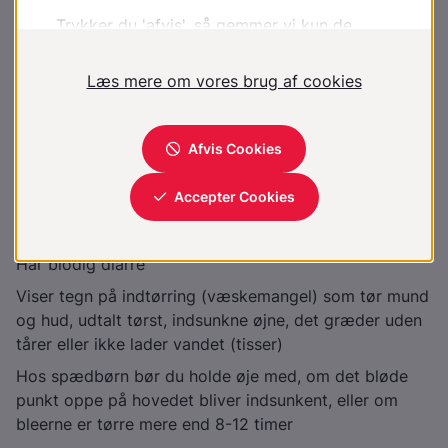
men det bliver sjældent så alvorligt, at det skaber
problemer
Søg lægehjælp til barnet, hvis
Barnet bliver meget søvnigt, eller det er vanskeligt at
holde det vågent
Kaster alt op
Kaster blod op
Har blodig diarré
Viser tegn på indtørring (væskemangel) som tør mund
og hud, udtalt tørst, indsunkne øjne, det græder uden
tårer eller ikke lader vandet (tisser)
Hos spædbørn bør du holde øje med, om det bløde
punkt oppe på hovedet bliver indsunkent, eller om
bleerne er tørre mere end 8-12 timer