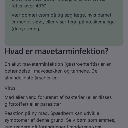
feber over 40°C
Vær opmærksom på og søg læge, hvis barnet
er meget sløvt, eller viser tegn på væskemangel
(dehydrering)
Hvad er mavetarminfektion?
En akut mavetarminfektion (gastroenteritis) er en
betændelse i mavesækken og tarmene. De
almindeligste årsager er:
Virus
Mad eller vand forurenet af bakterier (eller disses
giftstoffer) eller parasitter
Reaktion på ny mad. Spædbørn kan udvikle
symptomer af denne grund. Selv børn som ammes,
kan reagere på forandringer i moderens kost