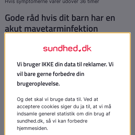
Hvis symptomerne varer udover 36 timer
Gode råd hvis dit barn har en
akut mavetarminfektion
Lad barnet få hvile
Når barnet er færdigt med at kaste op, tilbyd
efterhånden små mængder med klare væsker som
vand, eventuelt kontinuerligt på en ske (små mængder
irriterer ikke maven på samme måde)
Når der er gået mindst 6-8 timer uden, at barnet har
kastet op, tilbyd let mad som kiks, ristet brød, ris eller
kylling
Undgå mælkeprodukter, stærkt krydret eller fed mad
de første dage
Du kan eventuelt give paracetamol mod ubehag
Børn er særligt udsatte for at kunne få væskemangel,