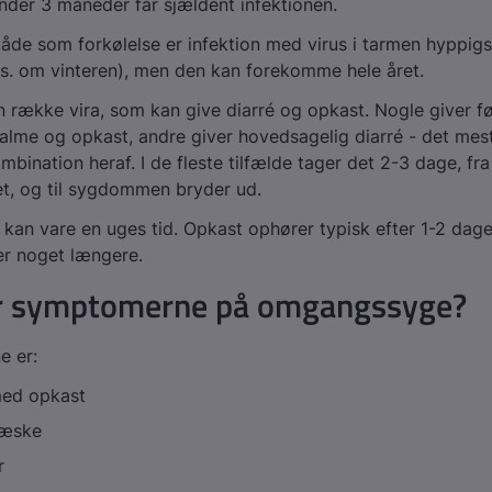
der 3 måneder får sjældent infektionen.
e som forkølelse er infektion med virus i tarmen hyppigst
s. om vinteren), men den kan forekomme hele året.
n række vira, som kan give diarré og opkast. Nogle giver f
lme og opkast, andre giver hovedsagelig diarré - det mest
mbination heraf. I de fleste tilfælde tager det 2-3 dage, fr
et, og til sygdommen bryder ud.
an vare en uges tid. Opkast ophører typisk efter 1-2 dag
er noget længere.
r symptomerne på omgangssyge?
 er:
med opkast
væske
r