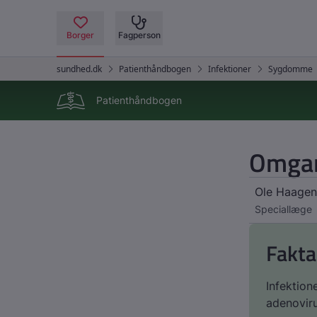
Patienthåndbogen
Omgan
Ole Haagen
Speciallæge
Fakta
Infektion
adenoviru