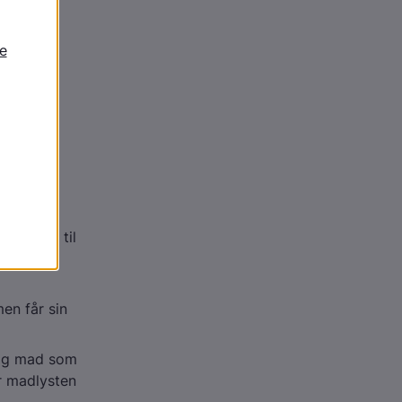
ke har
 væske i
rer
har lyst til
r nemlig
en får sin
elig mad som
r madlysten