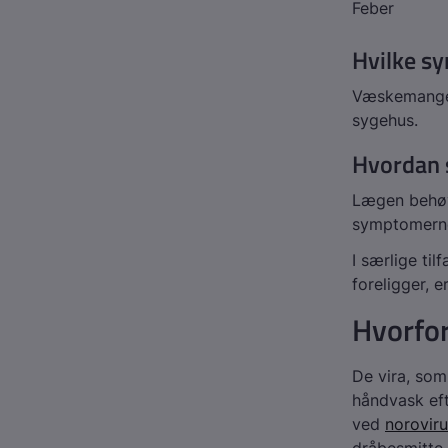
Feber
Hvilke s
Væskemangel
sygehus.
Hvordan s
Lægen behøve
symptomerne
I særlige ti
foreligger, 
Hvorfo
De vira, som
håndvask eft
ved
noroviru