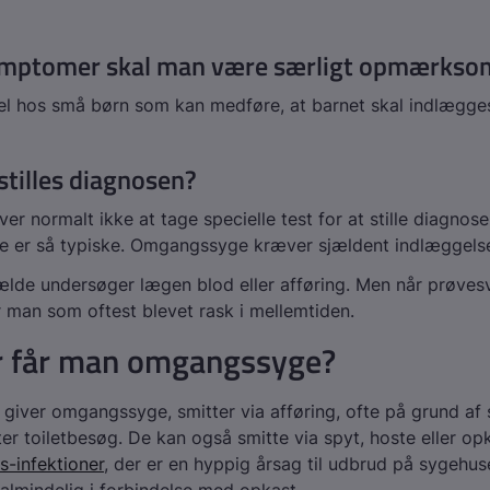
ymptomer skal man være særligt opmærkso
 hos små børn som kan medføre, at barnet skal indlægge
tilles diagnosen?
r normalt ikke at tage specielle test for at stille diagnose
 er så typiske. Omgangssyge kræver sjældent indlæggels
lfælde undersøger lægen blod eller afføring. Men når prøve
er man som oftest blevet rask i mellemtiden.
r får man omgangssyge?
 giver omgangssyge, smitter via afføring, ofte på grund af
er toiletbesøg. De kan også smitte via spyt, hoste eller opk
s-infektioner
, der er en hyppig årsag til udbrud på sygehuse