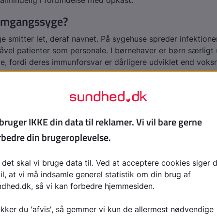
almindelig i forbindelse med opkast.
omgangssyge?
smitter let, deraf navnet. På sygehuse spreder infektionen
såvel patienter som personale. I børnehaver er børn særligt 
 fordi deres immunforsvar er dårligere udviklet end voks
n behandles omgangssyge?
er helt ufarlig for de fleste og går over i løbet af 3-7 dag
 være mangel på væske. Man mister en del gennem både 
syge har desuden mindre lyst til mad og drikke.
ske kan give alvorlige problemer, især hos børn under 2-
nesker. For at undgå væskemangel er det derfor vigtigt at
nge mængde urin og mørk urin er tegn på, at man ikke får 
små børn kan det også vise sig ved, at barnet bliver slapt og
 i svære tilfælde får indfaldne (halonerede) øjne.
e del af behandlingen er med andre ord tilførsel af væske.