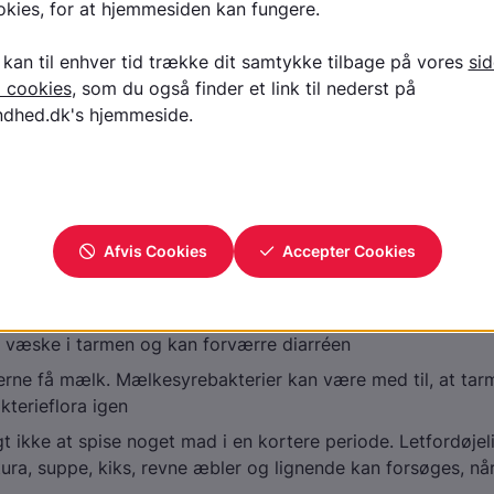
ved omgangssyge
 mængder væske ad gangen
 - det kan også hjælpe lidt mod kvalmen
r ammes ofte, men sygdommen kan medføre, at barnet ik
til at få nok mælk i sig. Giv derfor hyppige, små portioner
prøjte, flaske eller ske
kan du købe specielle væskeerstatninger, som også supple
ov for salt og sukker
 er, at du får væske i sig. Børn bør derfor få alt det, som de 
ndgå dog søde drikke som fx sodavand og sød saft. De øge
væske i tarmen og kan forværre diarréen
rne få mælk. Mælkesyrebakterier kan være med til, at tarm
kterieflora igen
igt ikke at spise noget mad i en kortere periode. Letfordøj
ura, suppe, kiks, revne æbler og lignende kan forsøges, nå