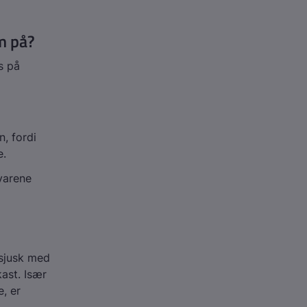
m på?
s på
n, fordi
e.
svarene
 sjusk med
ast. Især
, er