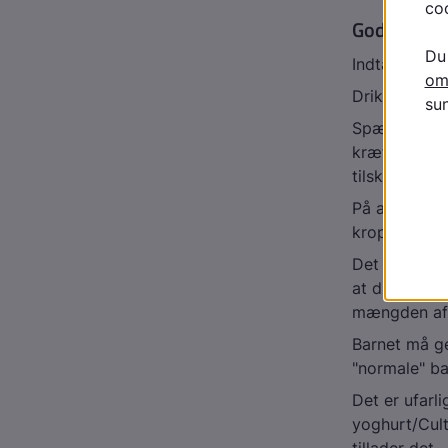
Gode råd 
Indtag små
Drik hyppigt
Spædbørn bø
kræfter nok 
tilskud med s
På apoteket 
kroppens beh
Det vigtigste
at drikke. U
mængden af 
Barnet må ge
"normale" ba
Det er ufarl
yoghurt/Cult