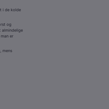
 i de kolde
ørst og
 almindelige
a man er
e, mens