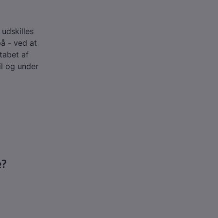
 udskilles
å - ved at
 tabet af
til og under
e?