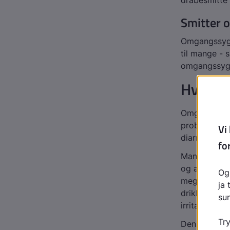
dråbesmitte 
Smitter 
Omgangssyge 
til mange - 
omgangssyge,
Hvorda
Omgangssyge 
problem kan
diarré. Den 
Mangel på væ
og ældre men
meget. En ri
drikke. Hos 
irritabelt og
Den vigtigst