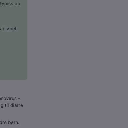
typisk op
 i løbet
denovirus -
 til diarré
dre børn.