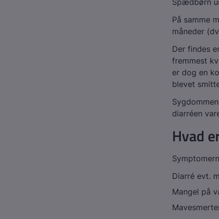
Spædbørn un
På samme måd
måneder (dv
Der findes e
fremmest kva
er dog en ko
blevet smitt
Sygdommen k
diarréen var
Hvad e
Symptomerne
Diarré evt. 
Mangel på 
Mavesmerte