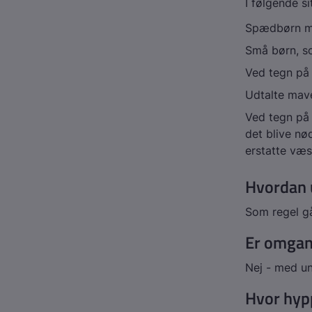
I følgende s
Spædbørn med
Små børn, so
Ved tegn på 
Udtalte mave
Ved tegn på 
det blive nø
erstatte væs
Hvordan 
Som regel går
Er omgan
Nej - med un
Hvor hyp