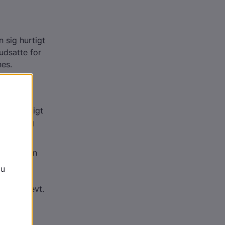
 sig hurtigt
udsatte for
nes.
e. Et muligt
opkast og
årsalderen
 drikke
nok at
 sløvt, evt.