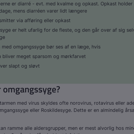
ne er diarré - evt. med kvalme og opkast. Opkast holder 
 dage, mens diarréen varer lidt længere
smitter via afføring eller opkast
ge er helt ufarlig for de fleste, og den går over af sig selv
age
 med omgangssyge bør ses af en læge, hvis
n bliver meget sparsom og mørkfarvet
iver slapt og sløvt
r omgangssyge?
i tarmen med virus skyldes ofte norovirus, rotavirus eller a
mgangssyge eller Roskildesyge. Dette er en almindelig årsag
kan ramme alle aldersgrupper, men er mest alvorlig hos min