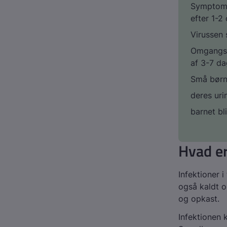
Symptomer
efter 1-2
Virussen 
Omgangssy
af 3-7 d
Små børn
deres uri
barnet bl
Hvad e
Infektioner 
også kaldt o
og opkast.
Infektionen 