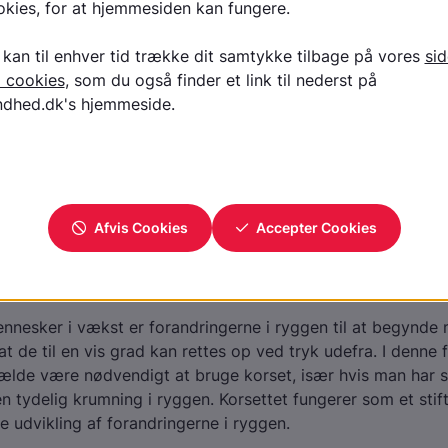
n behandles Scheuermanns sygdo
te har så milde gener, at det ikke er nødvendigt med nogen 
k aktiv
e alsidig fysisk aktivitet. Bugmuskler og rygstrækkere skal
n det være nødvendigt med fysioterapi for at styrke musk
elighed i ryggen. Rygstrækkere og hasemuskulatur skal u
urlige korset (core) skal trænes.
nesker i vækst er forandringerne i ryggen til at begynde 
 at de til en vis grad kan rettes op ved tryk udefra. I denne
lfælde være nødvendigt at bruge korset, især hvis man har 
n tydelig krumning i ryggen. Korsettet fungerer som et stif
re udvikling af forandringerne i ryggen.