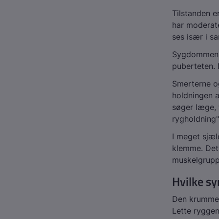
Tilstanden e
har moderate
ses især i 
Sygdommen op
puberteten. 
Smerterne og
holdningen a
søger læge, 
rygholdning"
I meget sjæl
klemme. Dett
muskelgrupp
Hvilke s
Den krumme b
Lette ryggen