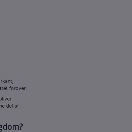
orkant,
ttet forover.
bliver
ne del af
ygdom?