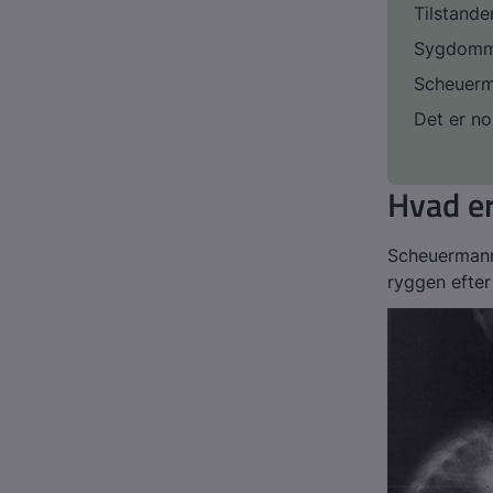
Tilstande
Sygdomme
Scheuerma
Det er n
Hvad e
Scheuermanns
ryggen efter