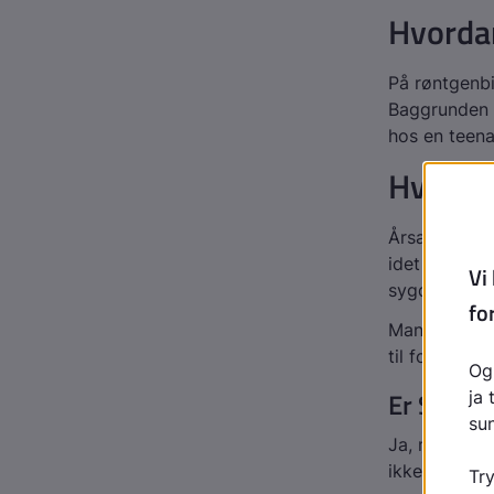
Hvordan
På røntgenbi
Baggrunden f
hos en teena
Hvorfo
Årsagerne til
idet lignend
sygdommen
Man tror, a
til forreste 
Er Scheu
Ja,
men også
ikke kender