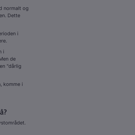
nd normalt og
en. Dette
rioden i
ere.
 i
 Men de
en "dårlig
n, komme i
på?
ystområdet.