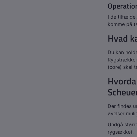
Operatio
I de tilfæld
komme på ta
Hvad ka
Du kan holde
Rygstrækker
(core) skal 
Hvordan
Scheue
Der findes u
øvelser muli
Undgå større
rygsække).