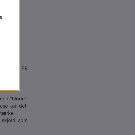
m?
form for
 styrkes.
ulatur og
dspændes, og
med "bløde".
 fase kan det
stærke
t skjold, som