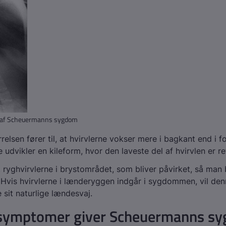
e af Scheuermanns sygdom
elsen fører til, at hvirvlerne vokser mere i bagkant end i f
 udvikler en kileform, hvor den laveste del af hvirvlen er re
t ryghvirvlerne i brystområdet, som bliver påvirket, så man 
Hvis hvirvlerne i lænderyggen indgår i sygdommen, vil den
 sit naturlige lændesvaj.
 symptomer giver Scheuermanns s