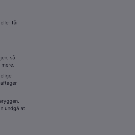
ller får
gen, så
e mere.
delige
 aftager
eryggen.
an undgå at