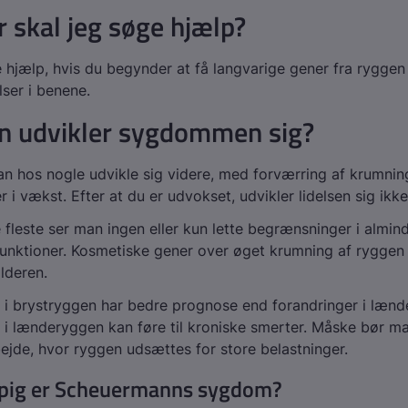
 skal jeg søge hjælp?
 hjælp, hvis du begynder at få langvarige gener fra ryggen e
lser i benene.
n udvikler sygdommen sig?
an hos nogle udvikle sig videre, med forværring af krumnin
 i vækst. Efter at du er udvokset, udvikler lidelsen sig ikk
 fleste ser man ingen eller kun lette begrænsninger i almin
unktioner. Kosmetiske gener over øget krumning af ryggen
lderen.
 i brystryggen har bedre prognose end forandringer i lænd
 i lænderyggen kan føre til kroniske smerter. Måske bør m
ejde, hvor ryggen udsættes for store belastninger.
pig er Scheuermanns sygdom?