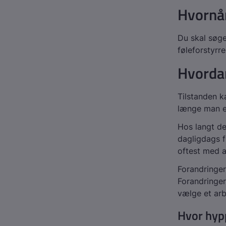
Hvornår
Du skal søge
føleforstyrre
Hvorda
Tilstanden k
længe man er
Hos langt de
dagligdags f
oftest med a
Forandringer
Forandringer
vælge et arb
Hvor hyp