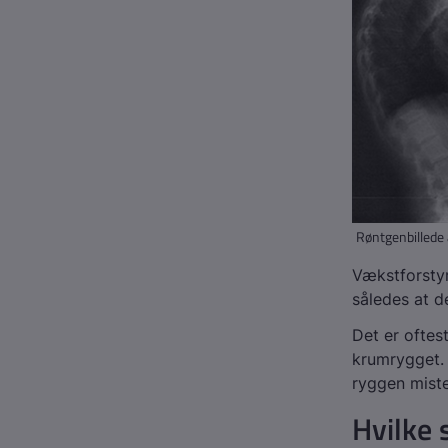
Røntgenbilled
Vækstforstyrr
således at de
Det er oftes
krumrygget. 
ryggen miste
Hvilke