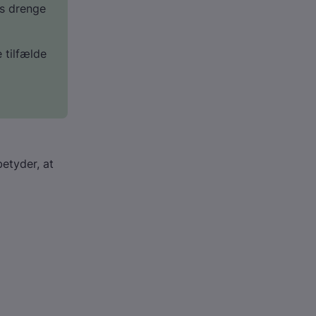
os drenge
 tilfælde
etyder, at