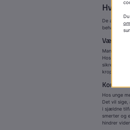
Hvorda
De allerfles
behandling.
Vær fysis
Man bør dyrk
Hos nogle ka
sikre bevæg
kroppens nat
Korset
Hos unge men
Det vil sige,
i sjældne ti
smerter og e
hindrer vide