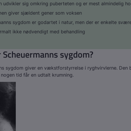
n udvikler sig omkring puberteten og er mest almindelig h
n giver sjældent gener som voksen
nns sygdom er godartet i natur, men der er enkelte svære
ormalt ikke nødvendigt med behandling
r Scheuermanns sygdom?
 sygdom giver en vækstforstyrrelse i ryghvirvlerne. Den b
 nogen tid får en udtalt krumning.