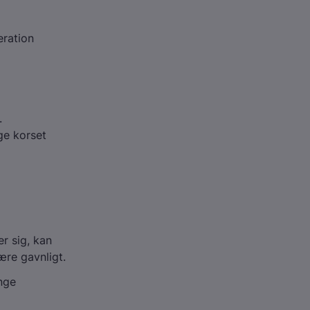
eration
.
ge korset
r sig, kan
ære gavnligt.
nge