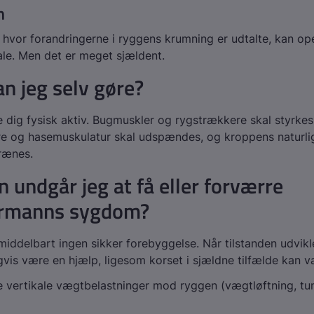
n
e, hvor forandringerne i ryggens krumning er udtalte, kan op
le. Men det er meget sjældent.
n jeg selv gøre?
 dig fysisk aktiv. Bugmuskler og rygstrækkere skal styrkes
e og hasemuskulatur skal udspændes, og kroppens naturli
trænes.
 undgår jeg at få eller forværre
rmanns sygdom?
middelbart ingen sikker forebyggelse. Når tilstanden udvikle
gvis være en hjælp, ligesom korset i sjældne tilfælde kan v
 vertikale vægtbelastninger mod ryggen (vægtløftning, tu