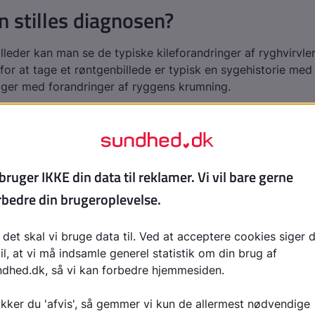
 stilles diagnosen?
lleder kan man se de typiske kileforandringer af ryghvirvle
or at tage et røntgenbillede er typisk en sygehistorie med
ger med forandringer af ryggens krumning.
r får man Scheuermanns sygdom?
 sygdommen er ukendt. Det ser ud til, at arv kan spille en vi
e forandringer findes hos ca. 50 % af dem, som har søske
.
t en af mekanismerne bag væksthæmningen er nedsat forsyn
del af ryghvirvlerne.
ermanns sygdom arvelig?
 andre faktorer spiller ind på, om man får sygdommen, s
 årsagen.