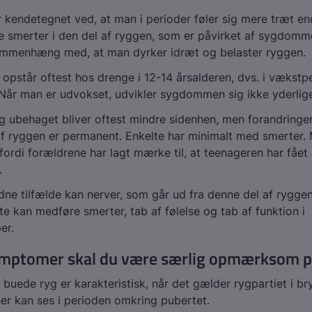
r kendetegnet ved, at man i perioder føler sig mere træt e
 smerter i den del af ryggen, som er påvirket af sygdomm
sammenhæng med, at man dyrker idræt og belaster ryggen.
står oftest hos drenge i 12-14 årsalderen, dvs. i vækstpe
Når man er udvokset, udvikler sygdommen sig ikke yderlig
 ubehaget bliver oftest mindre sidenhen, men forandringen
f ryggen er permanent. Enkelte har minimalt med smerter.
fordi forældrene har lagt mærke til, at teenageren har fået 
.
dne tilfælde kan nerver, som går ud fra denne del af rygge
e kan medføre smerter, tab af følelse og tab af funktion i
er.
ymptomer skal du være særlig opmærksom 
uede ryg er karakteristisk, når det gælder rygpartiet i br
er kan ses i perioden omkring pubertet.