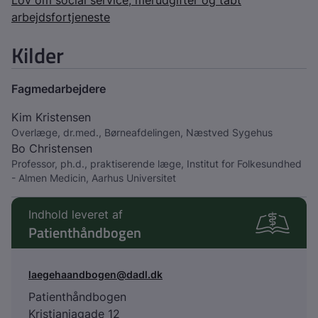
Lov om social service, merudgifter og tabt
arbejdsfortjeneste
Kilder
Fagmedarbejdere
Kim Kristensen
Overlæge, dr.med., Børneafdelingen, Næstved Sygehus
Bo Christensen
Professor, ph.d., praktiserende læge, Institut for Folkesundhed
- Almen Medicin, Aarhus Universitet
Indhold leveret af
Patienthåndbogen
laegehaandbogen@dadl.dk
Patienthåndbogen
Kristianiagade 12