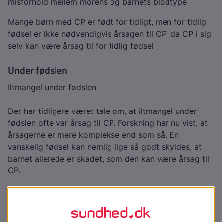
misforhold mellem morens og barnets blodtype
Mange børn med CP er født for tidligt, men for tidlig
fødsel er ikke nødvendigvis årsagen til CP, da CP i sig
selv kan være årsag til for tidlig fødsel
Under fødslen
Iltmangel under fødslen
Der har tidligere været tale om, at iltmangel under
fødslen ofte var årsag til CP. Forskning har nu vist, at
årsagerne er mere komplekse end som så. En
vanskelig fødsel kan nemlig lige så godt skyldes, at
barnet allerede er skadet, som den kan være årsag til
CP.
Medfødte sygdomme
Kromosomfejl hos barnet