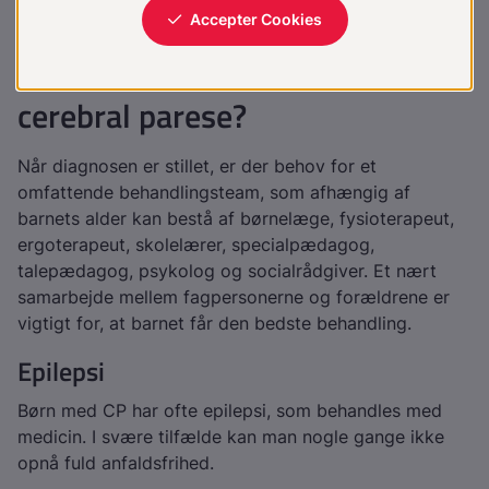
Cerebral parese er ikke arveligt.
Hvordan behandler man
cerebral parese?
Når diagnosen er stillet, er der behov for et
omfattende behandlingsteam, som afhængig af
barnets alder kan bestå af børnelæge, fysioterapeut,
ergoterapeut, skolelærer, specialpædagog,
talepædagog, psykolog og socialrådgiver. Et nært
samarbejde mellem fagpersonerne og forældrene er
vigtigt for, at barnet får den bedste behandling.
Epilepsi
Børn med CP har ofte epilepsi, som behandles med
medicin. I svære tilfælde kan man nogle gange ikke
opnå fuld anfaldsfrihed.