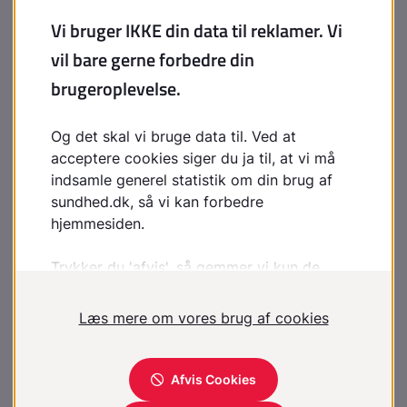
Arvelige misdannelser hos barnet
Tilfældigt opståede misdannelser i barnets hjerne
I tidlig barndom
Infektioner som hjernehindebetændelse (meningitis)
Hjerneblødning
Kranietraumer som følge af ulykker eller mishandling
Drukning
Forgiftning
Ikke noget klart svar på årsagen til
cerebral parese
Oftest kan man ikke påvise nogen enkeltstående årsag
til CP.
Er cerebral parese arveligt?