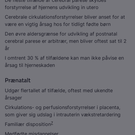
De fleste tilfælde af cerebral parese skyldes
forstyrrelse af hjernens udvikling in utero
Cerebrale cirkulationsforstyrrelser bliver anset for at
være en vigtig årsag hos for tidligt fødte børn
Den øvre aldersgrænse for udvikling af postnatal
cerebral parese er arbitrær, men bliver oftest sat til 2
år
I omtrent 30 % af tilfældene kan man ikke påvise en
årsag til hjerneskaden
Prænatalt
Udgør flertallet af tilfælde, oftest med ukendte
årsager
Cirkulations- og perfusionsforstyrrelser i placenta,
som giver sig udslag i intrauterin vækstretardering
7
Familiær disposition
Medfødte misdannelser