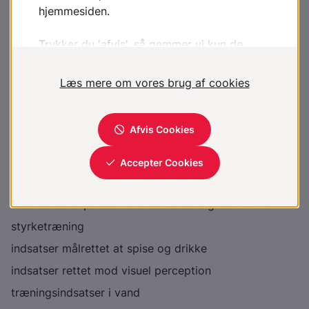
Vellykkede medicinske og kirurgiske interventioner
afhænger af fysioterapi for at opnå bedst mulig effekt
Ifølge den Nationale kliniske retningslinje for
fysioterapi og ergoterapi til børn og unge med nedsat
funktionsevne som følge af cerebral parese er der
generelt kun svag evidens for udvalgte tiltag
med fysioterapi og ergoterapi af børn og unge med
cerebral parese såsom:
systematisk målsætning i træning
intensive indsatser rettet mod håndfunktion
øge varigheden af positionering hos børn og unge
med cerebral parese uden selvstændig ståfunktion
styrketræning
indsatser målrettet at spise og drikke
indsatser rettet mod visuel perception
træningsindsatser i vand