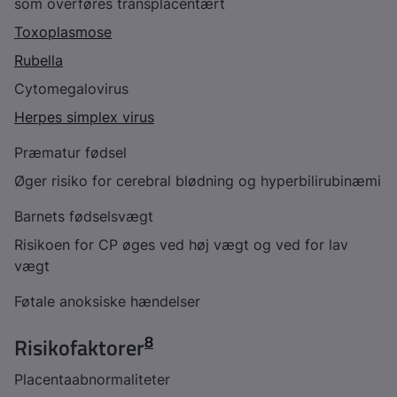
som overføres transplacentært
Toxoplasmose
Rubella
Cytomegalovirus
Herpes simplex virus
Præmatur fødsel
Øger risiko for cerebral blødning og hyperbilirubinæmi
Barnets fødselsvægt
Risikoen for CP øges ved høj vægt og ved for lav
vægt
Føtale anoksiske hændelser
8
Risikofaktorer
Placentaabnormaliteter