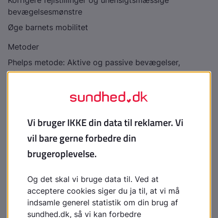
Korrigere fejlstillinger og uhensigtsmæssige
bevægelsesmønstre
Øge barnets mobilitet
Metoder
Phelps metode: Aktive og passive bevægelser,
afslapnings- og balanceøvelser, konditionstræning
Bobaths metode: Undertrykkelse af primitive toniske
reflekser for at fremme et mere modent refleks- og
bevægelsesmønster
Andre metoder som Voijta- og Petö-metoderne
Fælles for alle er manglende dokumentation af effekt
Intensive behandlingstiltag med træningsperioder op
til flere gange daglig, er heller ikke dokumenteret at
være mere effektive end almindelig behandling
Effekt