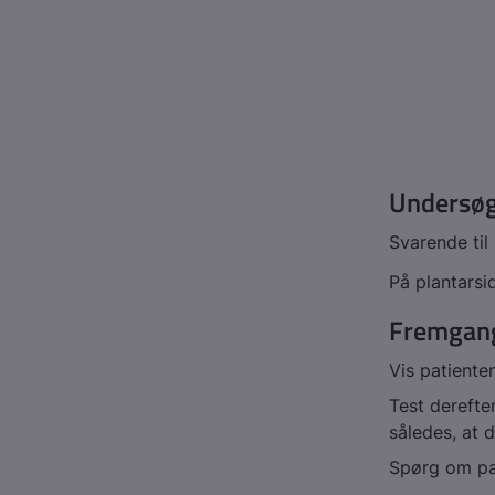
Undersøg
Svarende til
På plantarsi
Fremgan
Vis patiente
Test derefte
således, at d
Spørg om pa