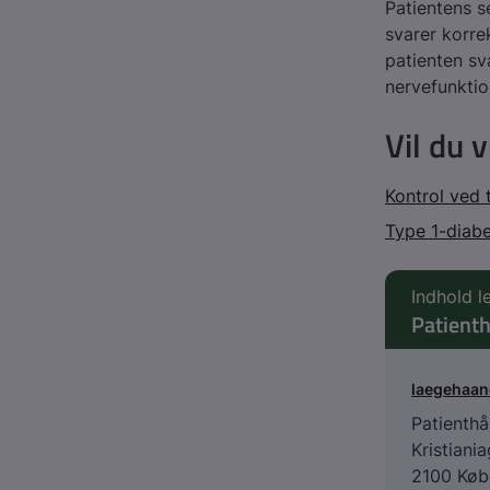
Patientens s
svarer korre
patienten sv
nervefunktion
Vil du 
Kontrol ved 
Type 1-diab
Indhold l
Patient
laegehaa
Patienth
Kristiani
2100 Køb