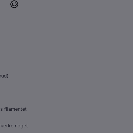
hud)
s filamentet
 mærke noget