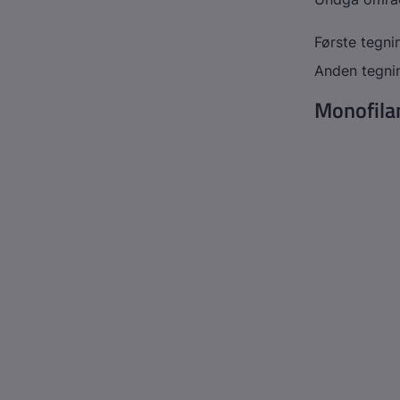
Første tegn
Anden tegni
Monofila