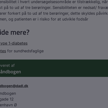
ensibilitet i hvert undersøgelsesområde er tilstrækkelig, nå
kt på to ud af tre berøringer. Sensibiliteten er nedsat/ frav
arer forkert på to ud af tre berøringer, dette skyldes påvirk
en, og patienten er i risiko for at udvikle fodsår
vide mere?
type 1-diabetes
etes
for sundhedsfaglige
everet af
håndbogen
ndbogen@dadl.dk
åndbogen
agade 12
enhavn Ø