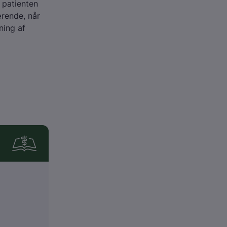
r patienten
ærende, når
ning af