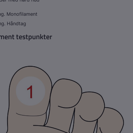
ing. Monofilament
ng. Håndtag
ment testpunkter