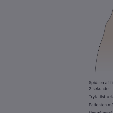
Spidsen af f
2 sekunder
Tryk tilstræk
Patienten må
Undgå områ