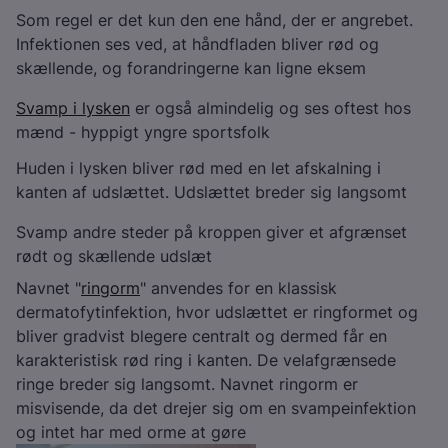
Som regel er det kun den ene hånd, der er angrebet.
Infektionen ses ved, at håndfladen bliver rød og
skællende, og forandringerne kan ligne eksem
Svamp i lysken
er også almindelig og ses oftest hos
mænd - hyppigt yngre sportsfolk
Huden i lysken bliver rød med en let afskalning i
kanten af udslættet. Udslættet breder sig langsomt
Svamp andre steder på kroppen giver et afgrænset
rødt og skællende udslæt
Navnet "
ringorm
" anvendes for en klassisk
dermatofytinfektion, hvor udslættet er ringformet og
bliver gradvist blegere centralt og dermed får en
karakteristisk rød ring i kanten. De velafgrænsede
ringe breder sig langsomt. Navnet ringorm er
misvisende, da det drejer sig om en svampeinfektion
og intet har med orme at gøre