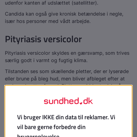
udenfor kanten af udslættet (satellitter).
Candida kan også give kronisk betændelse i negle,
især hos personer med vådt arbejde.
Pityriasis versicolor
Pityriasis versicolor skyldes en gærsvamp, som trives
særlig godt i varmt og fugtig klima.
Tilstanden ses som skællende pletter, der er lyserøde
eller brune på bleg hud, men bliver afbleget efter at
huden udsættes for sol. Pletterne sidder typisk på
bryst eller ryg. Ofte er pletterne lettere at se om
sommeren som blege pletter på solbrun hud.