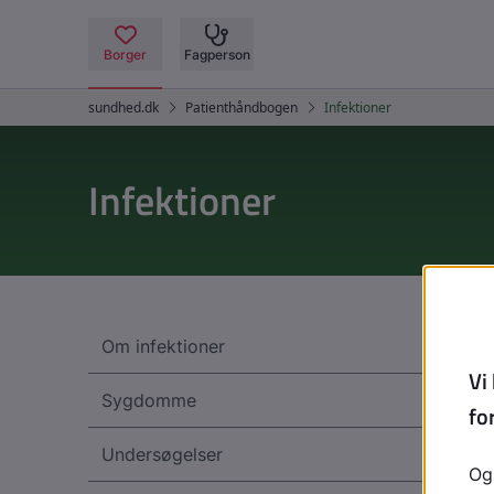
Infektioner
Om infektioner
Sygdomme
Undersøgelser