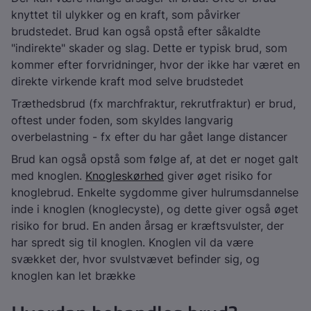
knyttet til ulykker og en kraft, som påvirker
brudstedet. Brud kan også opstå efter såkaldte
"indirekte" skader og slag. Dette er typisk brud, som
kommer efter forvridninger, hvor der ikke har været en
direkte virkende kraft mod selve brudstedet
Træthedsbrud (fx marchfraktur, rekrutfraktur) er brud,
oftest under foden, som skyldes langvarig
overbelastning - fx efter du har gået lange distancer
Brud kan også opstå som følge af, at det er noget galt
med knoglen.
Knogleskørhed
giver øget risiko for
knoglebrud. Enkelte sygdomme giver hulrumsdannelse
inde i knoglen (knoglecyste), og dette giver også øget
risiko for brud. En anden årsag er kræftsvulster, der
har spredt sig til knoglen. Knoglen vil da være
svækket der, hvor svulstvævet befinder sig, og
knoglen kan let brække