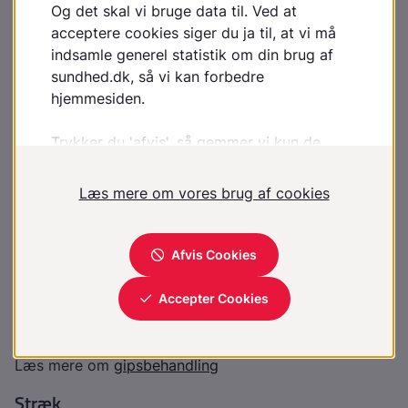
Det kan være nødvendigt at trække bruddet på plads,
før man får lagt gips på.
I de allerfleste tilfælde vil lægen først lægge en
midlertidig gips (skinne). Det skyldes, at du hæver op
ved brudstedet. En gips, som omslutter hele bruddet,
vil derfor medføre, at der bliver for trangt til nerver og
blodkar under gipsen.
Efter 5-10 dage vil du som regel få skiftet gipsskinnen
med en ny gips. Den går normalt hele vejen rundt om
brudstedet, og kan være af et lettere materiale (ofte
glasfiber).
I enkelte tilfælde lægger lægen også "specialgips", så
du får en vis bevægelse i den gipsede kropsdel (kun
aktuelt for enkelte typer brud).
Læs mere om
gipsbehandling
Stræk