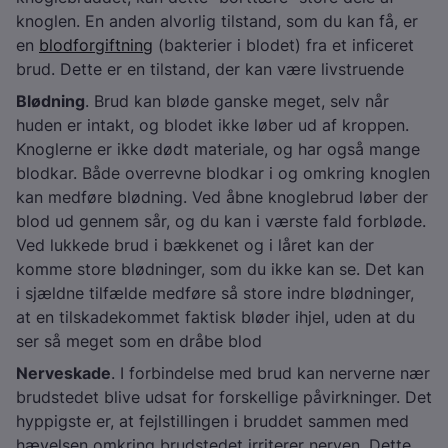
knoglen. En anden alvorlig tilstand, som du kan få, er
en
blodforgiftning
(bakterier i blodet) fra et inficeret
brud. Dette er en tilstand, der kan være livstruende
Blødning
. Brud kan bløde ganske meget, selv når
huden er intakt, og blodet ikke løber ud af kroppen.
Knoglerne er ikke dødt materiale, og har også mange
blodkar. Både overrevne blodkar i og omkring knoglen
kan medføre blødning. Ved åbne knoglebrud løber der
blod ud gennem sår, og du kan i værste fald forbløde.
Ved lukkede brud i bækkenet og i låret kan der
komme store blødninger, som du ikke kan se. Det kan
i sjældne tilfælde medføre så store indre blødninger,
at en tilskadekommet faktisk bløder ihjel, uden at du
ser så meget som en dråbe blod
Nerveskade
. I forbindelse med brud kan nerverne nær
brudstedet blive udsat for forskellige påvirkninger. Det
hyppigste er, at fejlstillingen i bruddet sammen med
hævelsen omkring brudstedet irriterer nerven. Dette