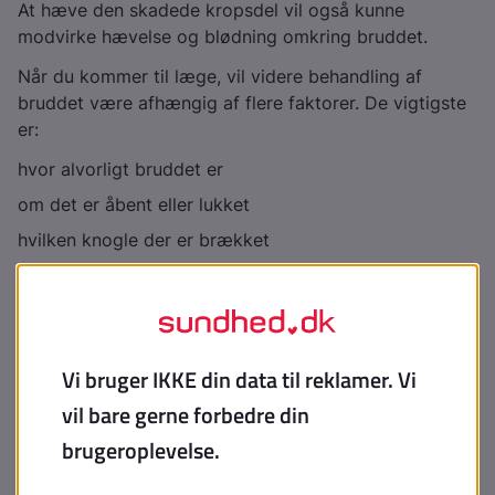
At hæve den skadede kropsdel vil også kunne
modvirke hævelse og blødning omkring bruddet.
Når du kommer til læge, vil videre behandling af
bruddet være afhængig af flere faktorer. De vigtigste
er:
hvor alvorligt bruddet er
om det er åbent eller lukket
hvilken knogle der er brækket
De mest almindelige former for
behandling ved knoglebrud
Gips
Hvis bruddet er i god position, er det ofte
tilstrækkeligt at lægge en gips omkring det skadede
område.