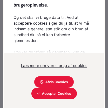
operation fjernes det yderste af kravebenet.
Operationen har en god prognose, og ca. 90 % er
smertefri efter 3 måneder.
Træningsøvelser og fysioterapi anbefales ikke i
behandlingen af slidgigt i kravebensleddet.
Hvad kan jeg selv gøre?
Forsøge at undgå de aktiviteter, der udløser
smerterne.
Hvordan undgår jeg at forværre slidgigt
i AC-leddet?
Med tiden forsvinder symptomerne fra slidgigten,
uanset om slidgigten forværres. Således brænder
tilstanden gradvist ud. Derfor behøver du ikke gøre
noget for at undgå forværring af slidgigten.