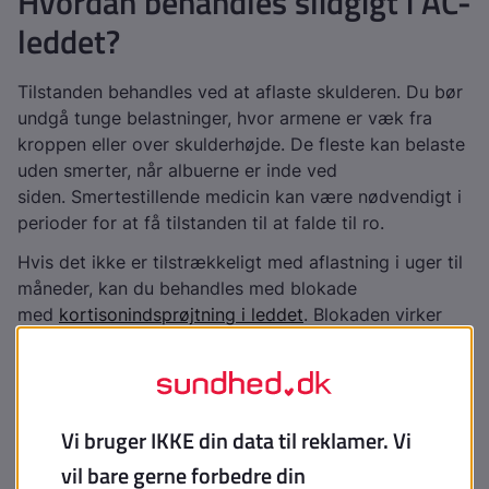
Hvordan behandles slidgigt i AC-
leddet?
Tilstanden behandles ved at aflaste skulderen. Du bør
undgå tunge belastninger, hvor armene er væk fra
kroppen eller over skulderhøjde. De fleste kan belaste
uden smerter, når albuerne er inde ved
siden. Smertestillende medicin kan være nødvendigt i
perioder for at få tilstanden til at falde til ro.
Hvis det ikke er tilstrækkeligt med aflastning i uger til
måneder, kan du behandles med blokade
med
kortisonindsprøjtning i leddet
. Blokaden virker
typisk efter nogle dage. Blokaden få tilstanden til at
falde ro, så dine smerter gradvist aftager og ikke
kommer igen.
Hvis du efter minimum 6 måneder med aflastning og
behandling med blokade fortsat har mange smerter
fra leddet, kan operation komme på tale. Ved