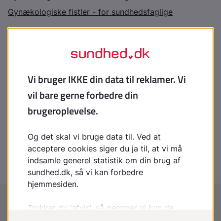
Gynækologiske fistler - for sundhedsfaglige
Indhold leveret af
Patienthåndbogen
laegehaandbogen@dadl.dk
Patienthåndbogen
Kristianiagade 12
2100 København Ø
Disclaimer
:
Patienthåndbogen