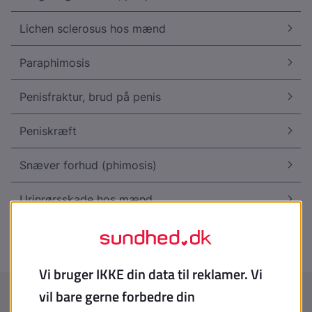
Lichen sclerosus hos mænd
Paraphimosis
Penisfraktur, brud på penis
Peniskræft
Snæver forhud (phimosis)
Urinrørsskade hos mænd