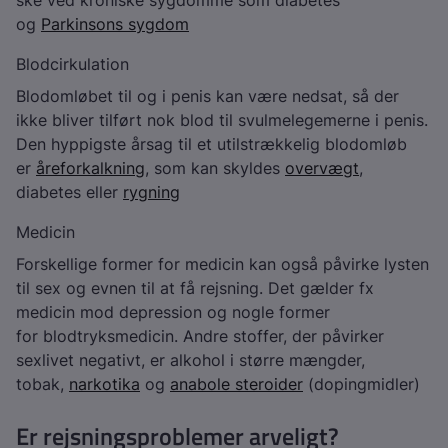
ske ved kroniske sygdomme som diabetes
og
Parkinsons sygdom
Blodcirkulation
Blodomløbet til og i penis kan være nedsat, så der
ikke bliver tilført nok blod til svulmelegemerne i penis.
Den hyppigste årsag til et utilstrækkelig blodomløb
er
åreforkalkning
, som kan skyldes
overvægt
,
diabetes eller
rygning
Medicin
Forskellige former for medicin kan også påvirke lysten
til sex og evnen til at få rejsning. Det gælder fx
medicin mod depression og nogle former
for blodtryksmedicin. Andre stoffer, der påvirker
sexlivet negativt, er alkohol i større mængder,
tobak,
narkotika
og
anabole steroider
(dopingmidler)
Er rejsningsproblemer arveligt?