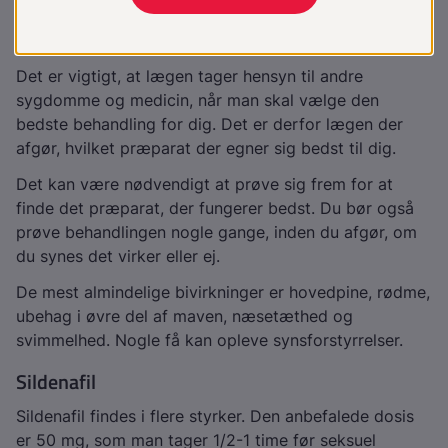
seneste 6 måneder. Din læge kan rådgive dig nærmere
om dette.
Det er vigtigt, at lægen tager hensyn til andre
sygdomme og medicin, når man skal vælge den
bedste behandling for dig. Det er derfor lægen der
afgør, hvilket præparat der egner sig bedst til dig.
Det kan være nødvendigt at prøve sig frem for at
finde det præparat, der fungerer bedst. Du bør også
prøve behandlingen nogle gange, inden du afgør, om
du synes det virker eller ej.
De mest almindelige bivirkninger er hovedpine, rødme,
ubehag i øvre del af maven, næsetæthed og
svimmelhed. Nogle få kan opleve synsforstyrrelser.
Sildenafil
Sildenafil findes i flere styrker. Den anbefalede dosis
er 50 mg, som man tager 1/2-1 time før seksuel