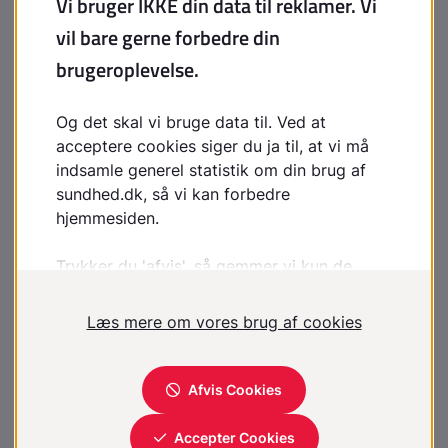
Hvad kan lægen eller en anden
behandler gøre?
Lægen kan finde årsagen, starte en behandling eller
evt. henvise dig til en anden behandler. Du kan også
tale med din læge om, hvilke forventninger det er
realistisk at have til dit sexliv.
Medicinsk behandling
®
®
Den mest brugte medicin er Viagra
, Cialis
og
lignende stoffer. Behandlingen virker ikke, hvis du slet
ikke har lyst til sex. Du må ikke tage medicinen, hvis
du bruger nitratholdige lægemidler, fx nitroglycerin.
Hvis du har lavt blodtryk eller ubehandlet højt
blodtryk, eller oplever
hjertekrampe
ved seksuel
aktivitet, bør du heller ikke bruge medicinen. Det
samme gælder, hvis du har haft
blodprop i hjertet
,
stroke
eller alvorlige
hjerterytmeforstyrrelser
de