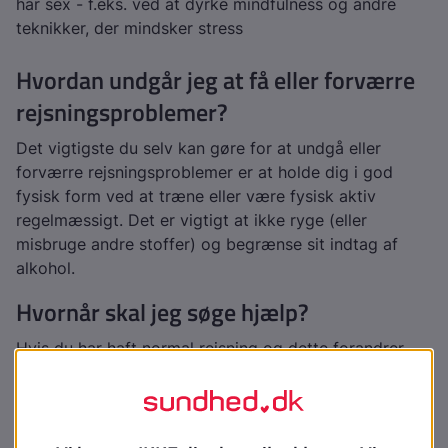
har sex - f.eks. ved at dyrke mindfulness og andre
teknikker, der mindsker stress
Hvordan undgår jeg at få eller forværre
rejsningsproblemer?
Det vigtigste du selv kan gøre for at undgå eller
forværre rejsningsproblemer er at holde dig i god
fysisk form ved at træne eller være fysisk aktiv
regelmæssigt. Det er vigtigt at ikke ryge (eller
misbruge andre stoffer) og begrænse sit indtag af
alkohol.
Hvornår skal jeg søge hjælp?
Hvis du har haft normal rejsning og dette forandrer
sig, bør du gå til læge. Dels kan det være det første
tegn på sygdom, og dels er der gode muligheder for,
at du kan få hjælp til problemet.