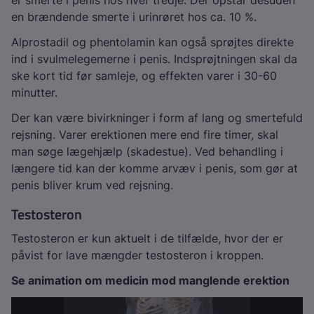
er smerte i penis hos hver tredje. Der opstår desuden
en brændende smerte i urinrøret hos ca. 10 %.
Alprostadil og phentolamin kan også sprøjtes direkte
ind i svulmelegemerne i penis. Indsprøjtningen skal da
ske kort tid før samleje, og effekten varer i 30-60
minutter.
Der kan være bivirkninger i form af lang og smertefuld
rejsning. Varer erektionen mere end fire timer, skal
man søge lægehjælp (skadestue). Ved behandling i
længere tid kan der komme arvæv i penis, som gør at
penis bliver krum ved rejsning.
Testosteron
Testosteron er kun aktuelt i de tilfælde, hvor der er
påvist for lave mængder testosteron i kroppen.
Se animation om medicin mod manglende erektion