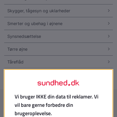
Skygger, tågesyn og uklarheder
Smerter og ubehag i øjnene
Synsnedsættelse
Tørre øjne
Tåreflåd