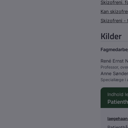
Skizofreni, 
Kan skizofren
Skizofreni -
Kilder
Fagmedarbe
René Ernst N
Professor, ove
Anne Sønde
Speciallæge i
Indhold l
Patient
laegehaa
Patienth