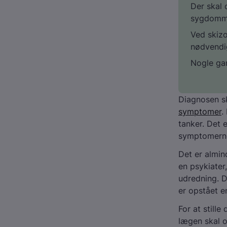
Der skal 
sygdom
Ved skizo
nødvendig
Nogle gan
Diagnosen sk
symptomer
.
tanker. Det 
symptomerne
Det er almin
en psykiater,
udredning. D
er opstået e
For at still
lægen skal o