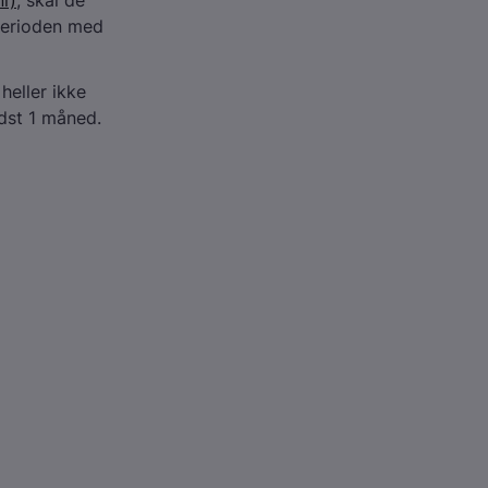
i)
, skal de
 perioden med
eller ikke
ndst 1 måned.