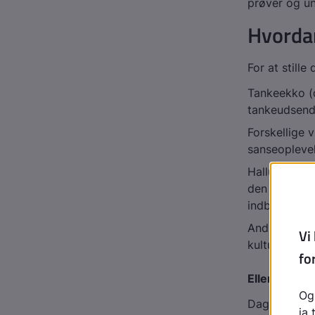
prøver og un
Hvordan
For at stille
Tankeekko (d
tankeudsende
Forskellige v
sanseoplevel
Hallucinator
den syges ad
indbyrdes i 
Andre vedvar
kulturfremm
Eller minds
Daglige hall