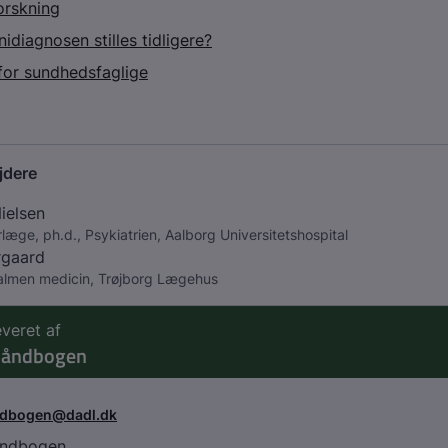
forskning
idiagnosen stilles tidligere?
 for sundhedsfaglige
jdere
ielsen
rlæge, ph.d., Psykiatrien, Aalborg Universitetshospital
rgaard
 almen medicin, Trøjborg Lægehus
everet af
håndbogen
ndbogen@dadl.dk
åndbogen