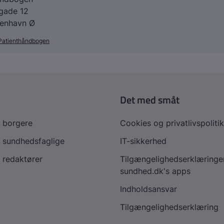
agade 12
enhavn Ø
Patienthåndbogen