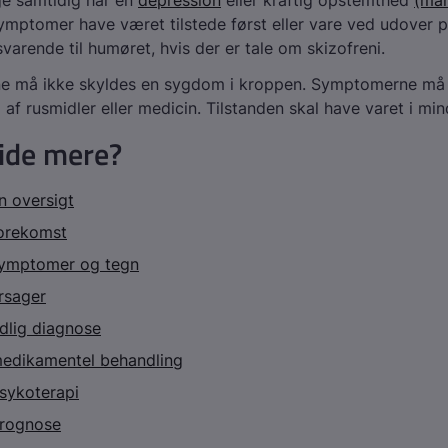
ge samtidig har en
depression
eller kraftig opstemthed
(man
ymptomer have været tilstede først eller vare ved udover
arende til humøret, hvis der er tale om skizofreni.
 må ikke skyldes en sygdom i kroppen. Symptomerne må h
 af rusmidler eller medicin. Tilstanden skal have varet i mi
vide mere?
en oversigt
forekomst
 symptomer og tegn
årsager
idlig diagnose
medikamentel behandling
psykoterapi
prognose