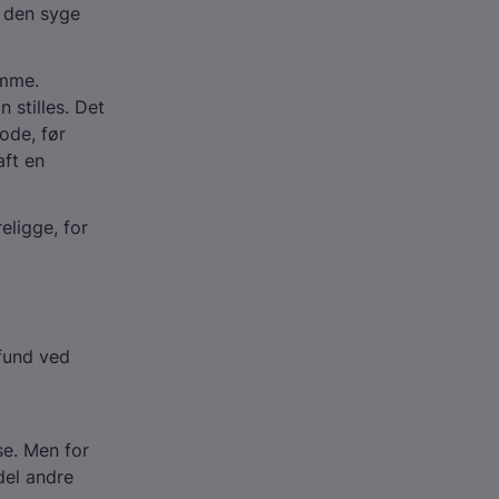
 den syge
omme.
 stilles. Det
ode, før
aft en
eligge, for
fund ved
se. Men for
del andre