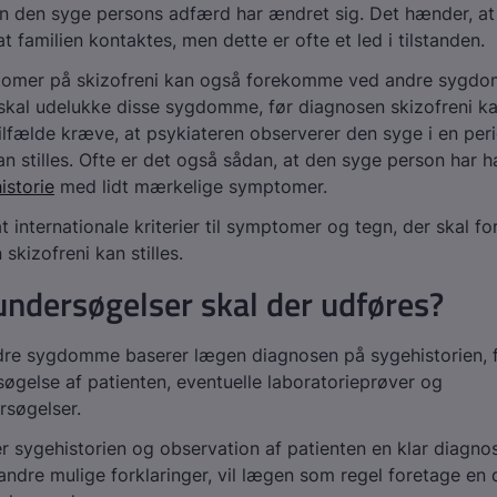
n den syge persons adfærd har ændret sig. Det hænder, at
t familien kontaktes, men dette er ofte et led i tilstanden.
omer på skizofreni kan også forekomme ved andre sygd
skal udelukke disse sygdomme, før diagnosen skizofreni kan
tilfælde kræve, at psykiateren observerer den syge i en peri
n stilles. Ofte er det også sådan, at den syge person har h
istorie
med lidt mærkelige symptomer.
t internationale kriterier til symptomer og tegn, der skal for
skizofreni kan stilles.
undersøgelser skal der udføres?
re sygdomme baserer lægen diagnosen på sygehistorien, 
søgelse af patienten, eventuelle laboratorieprøver og
rsøgelser.
r sygehistorien og observation af patienten en klar diagno
andre mulige forklaringer, vil lægen som regel foretage en 