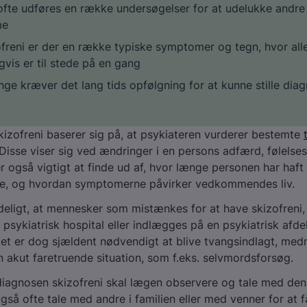
ofte udføres en række undersøgelser for at udelukke andre
me
freni er der en række typiske symptomer og tegn, hvor all
vis er til stede på en gang
ge kræver det lang tids opfølgning for at kunne stille dia
izofreni baserer sig på, at psykiateren vurderer bestemte
 Disse viser sig ved ændringer i en persons adfærd, følelses
er også vigtigt at finde ud af, hvor længe personen har haft
, og hvordan symptomerne påvirker vedkommendes liv.
deligt, at mennesker som mistænkes for at have skizofreni, 
 psykiatrisk hospital eller indlægges på en psykiatrisk afdel
et er dog sjældent nødvendigt at blive tvangsindlagt, med
n akut faretruende situation, som f.eks. selvmordsforsøg.
e diagnosen skizofreni skal lægen observere og tale med de
gså ofte tale med andre i familien eller med venner for at f