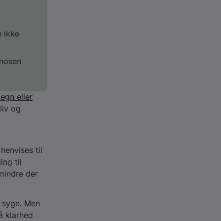
e ikke
gnosen
tegn eller
liv og
henvises til
ing til
mindre der
n syge. Men
å klarhed