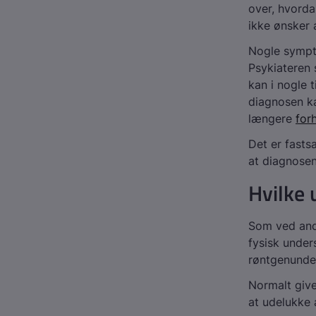
over, hvorda
ikke ønsker a
Nogle sympt
Psykiateren 
kan i nogle 
diagnosen ka
længere
forh
Det er fastsa
at diagnosen 
Hvilke 
Som ved and
fysisk under
røntgenunde
Normalt give
at udelukke 