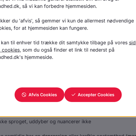
nkeforstyrrelser i form af dannelse af nye ord, tankestop, u
enhængende tale
rd. Det vil sige enten svær uro, ofte med gentagen adfærd,
helt i stå og kan stivne i bestemte stillinger
mptomer:
f følelser, dvs. man reagerer mindre følelsesmæssigt end m
 mangel på initiativ
getrækning og isolation
itiativ og interesser
nikation verbalt og nonverbalt
g, dvs. man svarer måske kun med et eller få ord, bruger 
ikke sproget, uddyber og nuancerer ikke