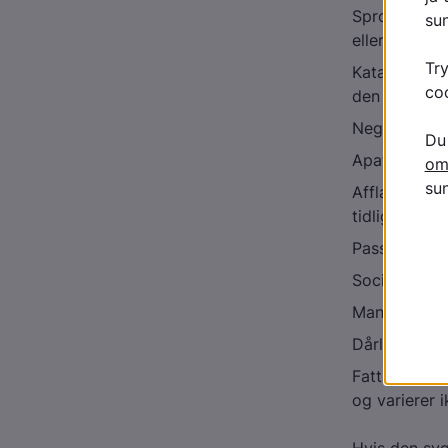
Sproglige ta
eller usamm
Kataton adfæ
den syge går 
Negative sy
Apati
Affladning a
tidligere
Passivitet og
Social tilba
Manglende in
Dårlig kommu
Fattigt spro
og varierer 