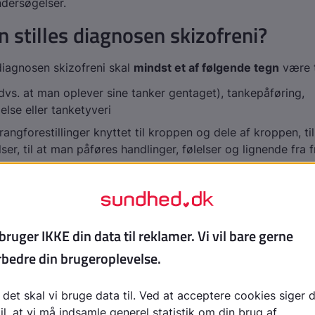
dersøgelser.
 stilles diagnosen skizofreni?
 diagnosen skizofreni skal
mindst et af følgende tegn
være t
vs. at man oplever sine tanker gentaget), tankepåføring,
lse eller tanketyveri
rangforestillinger knyttet til kroppen og dele af kroppen, til
ser, til at man påføres handlinger, følelser og lignende fr
iske oplevelse, som f.eks. at høre en stemme der løbende
færd (f.eks. "nu rejser han sig op") eller diskuterer vedk
tredje person
ende "bizarre" vrangforestillinger. Dvs. forestillinger som e
ede og fuldstændigt umulige
t to af følgende symptomer
:
ucinationer ledsaget af
vrangforestillinger