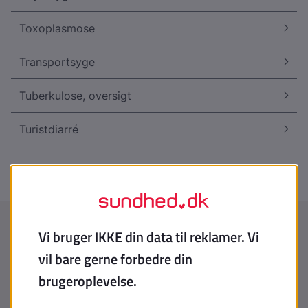
Toxoplasmose
Transportsyge
Tuberkulose, oversigt
Turistdiarré