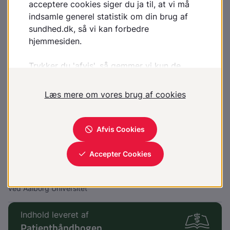
Meget lave værdier (< 0,5 mmol/L) tyder på arvelig
sygdom, og det vil som regel også medføre en
nærmere undersøgelse.
Vil du vide mere
HDL-kolesterol - for sundhedsfaglige
Kilder
Fagmedarbejdere
Nete Hornung
Cheflæge, Klinisk biokemisk afdeling, Hospitalsenheden Vest
Jette Kolding Kristensen
Praktiserende læge, professor, ph.d., Center for Almen Medicin
ved Aalborg Universitet
Indhold leveret af
Patienthåndbogen