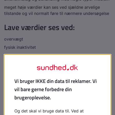
meget høje værdier kan ses ved sjældne arvelige
tilstande og vil normalt føre til nærmere undersøgelse
Lave værdier ses ved:
overvægt
fysisk inaktivitet
rygning
diabetes
nedsat lever- og nyrefunktion
sygdomme i skjoldbruskkirtlen
visse infektionslignende sygdomme
under behandling med visse typer medicin, fx
vanddrivende og højdosis glukokortikoid