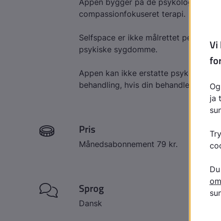
Appen bygger på de psykologiske met
compassionfokuseret terapi.
Selfspace er ikke målrettet personer m
psykiske sygdomme.
Appen kan ikke erstatte psykologhjæ
behandling, hvis din behandler vurdere
Pris
Månedsabonnement 79 kr.
Sprog
Dansk