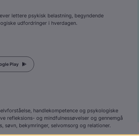
lever lettere psykisk belastning, begyndende
logiske udfordringer i hverdagen.
ogle Play
n selvforståelse, handlekompetence og psykologiske
lave refleksions- og mindfulnessøvelser og gennemgå
, søvn, bekymringer, selvomsorg og relationer.