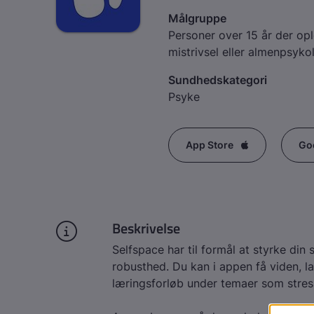
Målgruppe
Personer over 15 år der op
mistrivsel eller almenpsyko
Sundhedskategori
Psyke
App Store
Go
Beskrivelse
Selfspace har til formål at styrke di
robusthed. Du kan i appen få viden, 
læringsforløb under temaer som stress