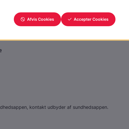
e
undhedsappen, kontakt udbyder af sundhedsappen.