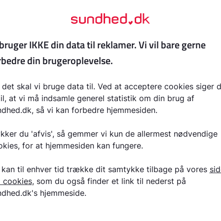
oder kognitiv adfærdsterapi, metakognitiv terapi og
ed kliniske angstlidelser eller andre diagnosticerede
lp, men den kan anvendes som et supplement til
r, at dette er relevant.