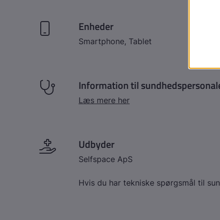
Enheder
Smartphone, Tablet
Information til sundhedspersonal
Læs mere her
Udbyder
Selfspace ApS
Hvis du har tekniske spørgsmål til s