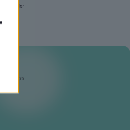
agten eller
mål at sikre
ge med