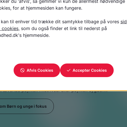
brug for akut hjælp, skal du kontakte 112, egen læge, lægev
ykiatriske akutmodtagelse.
hjælp
 Børn og unge i fokus?
i fokus er en del af projektet Bedst for Os, som har til for
redning og mere og bedre behandling i tide til børn og un
rævende psykisk mistrivsel eller psykisk sygdom.
om Børn og unge i fokus