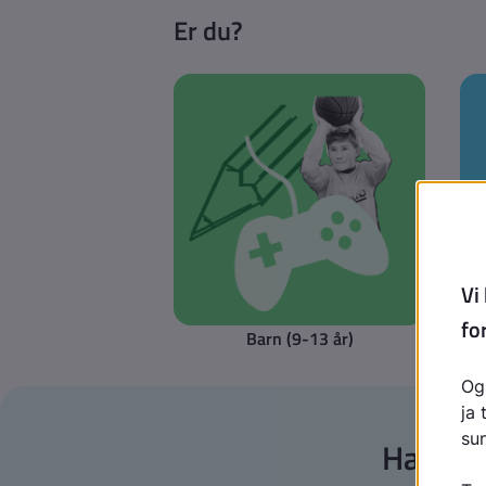
Er du?
Barn (9-13 år)
Har du 