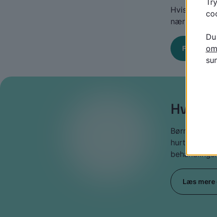
Hvis du har 
nærmeste ps
Find akut 
Hvad er
Børn og unge 
hurtigere ud
behandlingsk
Læs mere 