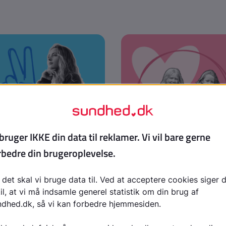
Ung (14-17 år)
Søskende
brug for akut hjælp?