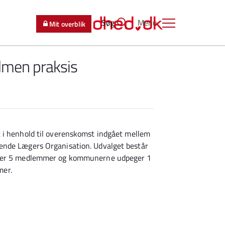
Søg
Menu
Mit overblik
lmen praksis
 i henhold til overenskomst indgået mellem
ende Lægers Organisation. Udvalget består
peger 5 medlemmer og kommunerne udpeger 1
mer.