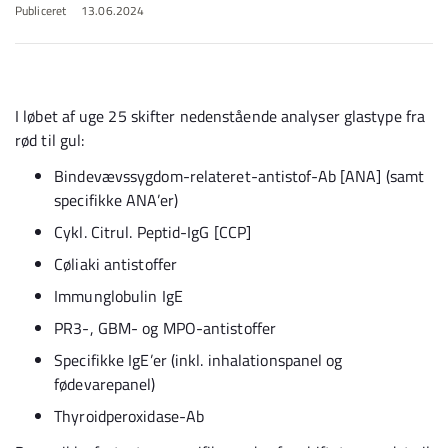
Publiceret
13.06.2024
I løbet af uge 25 skifter nedenstående analyser glastype fra
rød til gul:
Bindevævssygdom-relateret-antistof-Ab [ANA] (samt
specifikke ANA’er)
Cykl. Citrul. Peptid-IgG [CCP]
Cøliaki antistoffer
Immunglobulin IgE
PR3-, GBM- og MPO-antistoffer
Specifikke IgE’er (inkl. inhalationspanel og
fødevarepanel)
Thyroidperoxidase-Ab