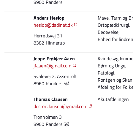
8900 Randers
Anders Heslop
Mave, Tarm og Br
heslop@dadlnet.dk
Ortopædkirurgi,
Bedøvelse,
Herredsvej 31
Enhed for lindre
8382 Hinnerup
Jeppe Frøkjær Aaen
Kvindesygdomme 
jfaaen@gmail.com
Børn og Unge,
Patologi,
Svalevej 2, Assentoft
Røntgen og Skan
8960 Randers SØ
Afdeling for Fol
Thomas Clausen
Akutafdelingen
doctorclausen@gmail.com
Tronholmen 3
8960 Randers SØ