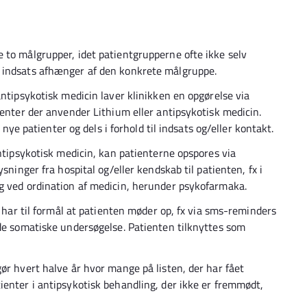
 to målgrupper, idet patientgrupperne ofte ikke selv
e indsats afhænger af den konkrete målgruppe.
antipsykotisk medicin laver klinikken en opgørelse via
ienter der anvender Lithium eller antipsykotisk medicin.
e nye patienter og dels i forhold til indsats og/eller kontakt.
antipsykotisk medicin, kan patienterne opspores via
sninger fra hospital og/eller kendskab til patienten, fx i
og ved ordination af medicin, herunder psykofarmaka.
r har til formål at patienten møder op, fx via sms-reminders
ede somatiske undersøgelse. Patienten tilknyttes som
ør hvert halve år hvor mange på listen, der har fået
ienter i antipsykotisk behandling, der ikke er fremmødt,