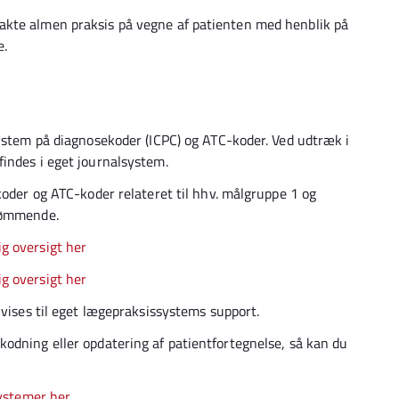
akte almen praksis på vegne af patienten med henblik på
e.
system på diagnosekoder (ICPC) og ATC-koder. Ved udtræk i
findes i eget journalsystem.
koder og ATC-koder relateret til hhv. målgruppe 1 og
dtømmende.
ig oversigt her
ig oversigt her
nvises til eget lægepraksissystems support.
odning eller opdatering af patientfortegnelse, så kan du
systemer her
.