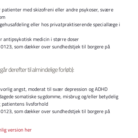
patienter med skizofreni eller andre psykoser, svære
dom
ygehusafdeling eller hos privatpraktiserende speciallæge i
r antipsykotisk medicin i større doser
se 0123, som dækker over sundhedstjek til borgere på
r derefter til almindelige forløb):
vorlig angst, moderat til svær depression og ADHD
opdagede somatiske sygdomme, misbrug og/eller betydelig
 patientens livsforhold
se 0123, som dækker over sundhedstjek til borgere på
nlig version her