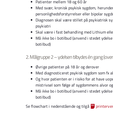
Patienter mellem 18 og 60 år
Med svær, kronisk psykisk sygdom, herunder 
personlighedsforstyrrelser eller bipolar syg
Diagnosen skal være stillet på psykiatrisk s
psykiatri
Skal være i fast behandling med Lithium elle
Må ikke bo i botilbud (anvend i stedet ydel
botilbud)
2.
Målgruppe 2 – ydelsen tilbydes én gang (overgå
Øvrige patienter på 18 år og derover
Med diagnosticeret psykisk sygdom som fx al
Og hvor patienten er i risiko for at have u
mistrivsel som følge af sygdommens alvor og
Må ikke bo i botilbud (anvend i stedet ydel
botilbud)
Se flowchart i nedenstående og tilgå
printerve