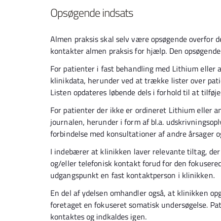
Opsøgende indsats
Almen praksis skal selv være opsøgende overfor de
kontakter almen praksis for hjælp. Den opsøgend
For patienter i fast behandling med Lithium eller 
klinikdata, herunder ved at trække lister over pat
Listen opdateres løbende dels i forhold til at tilføj
For patienter der ikke er ordineret Lithium eller 
journalen, herunder i form af bl.a. udskrivningsoply
forbindelse med konsultationer af andre årsager 
I indebærer at klinikken laver relevante tiltag, de
og/eller telefonisk kontakt forud for den fokuser
udgangspunkt en fast kontaktperson i klinikken.
En del af ydelsen omhandler også, at klinikken opg
foretaget en fokuseret somatisk undersøgelse. Pat
kontaktes og indkaldes igen.