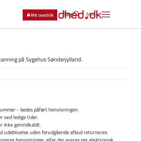
Søg
Menu
Mit overblik
Skanning på Sygehus Sønderjylland.
nummer - bedes påført henvisningen.
r ved ledige tider.
er ikke genindkaldt.
 ved udeblivelse uden forudgående afbud returneres
urneres henvisninger, eller der svares per elektronisk