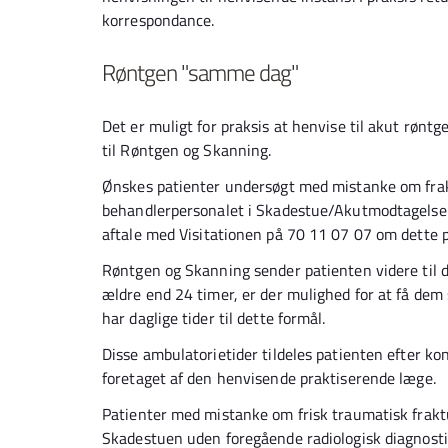
korrespondance.
Røntgen "samme dag"
Det er muligt for praksis at henvise til akut røntg
til Røntgen og Skanning.
Ønskes patienter undersøgt med mistanke om frakt
behandlerpersonalet i Skadestue/Akutmodtagelse u
aftale med Visitationen på 70 11 07 07 om dette 
Røntgen og Skanning sender patienten videre til d
ældre end 24 timer, er der mulighed for at få dem 
har daglige tider til dette formål.
Disse ambulatorietider tildeles patienten efter 
foretaget af den henvisende praktiserende læge.
Patienter med mistanke om frisk traumatisk fraktu
Skadestuen uden foregående radiologisk diagnosti