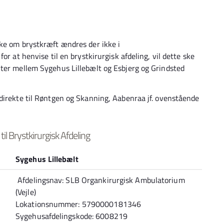
nke om brystkræft ændres der ikke i
or at henvise til en brystkirurgisk afdeling, vil dette ske
nter mellem Sygehus Lillebælt og Esbjerg og Grindsted
direkte til Røntgen og Skanning, Aabenraa jf. ovenstående
l Brystkirurgisk Afdeling
Sygehus Lillebælt
Afdelingsnav: SLB Organkirurgisk Ambulatorium
(Vejle)
Lokationsnummer: 5790000181346
Sygehusafdelingskode: 6008219