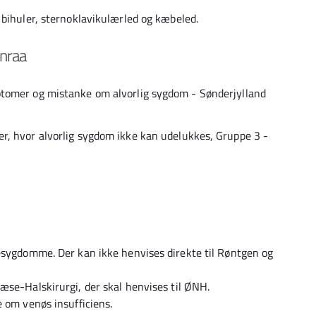
 bihuler, sternoklavikulærled og kæbeled.
nraa
ptomer og mistanke om alvorlig sygdom - Sønderjylland
r, hvor alvorlig sygdom ikke kan udelukkes, Gruppe 3 -
esygdomme. Der kan ikke henvises direkte til Røntgen og
æse-Halskirurgi, der skal henvises til ØNH.
e om venøs insufficiens.