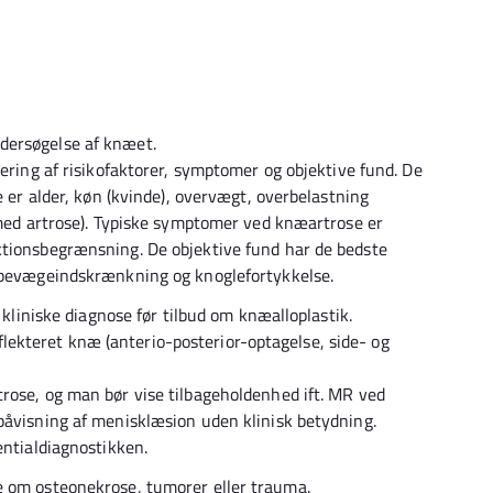
dersøgelse af knæet.
dering af risikofaktorer, symptomer og objektive fund. De
e er alder, køn (kvinde), overvægt, overbelastning
e med artrose). Typiske symptomer ved knæartrose er
ktionsbegrænsning. De objektive fund har de bedste
, bevægeindskrænkning og knoglefortykkelse.
n kliniske diagnose før tilbud om knæalloplastik.
ekteret knæ (anterio-posterior-optagelse, side- og
rose, og man bør vise tilbageholdenhed ift. MR ved
påvisning af menisklæsion uden klinisk betydning.
entialdiagnostikken.
e om osteonekrose, tumorer eller trauma.