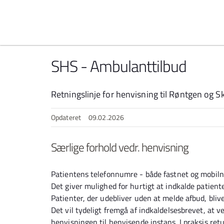
Spring til indhold
SHS - Ambulanttilbud
Retningslinje for henvisning til Røntgen og 
Opdateret
09.02.2026
Særlige forhold vedr. henvisning
Patientens telefonnumre - både fastnet og mobil
Det giver mulighed for hurtigt at indkalde patiente
Patienter, der udebliver uden at melde afbud, bliv
Det vil tydeligt fremgå af indkaldelsesbrevet, at
henvisningen til henvisende instans. I praksis ret