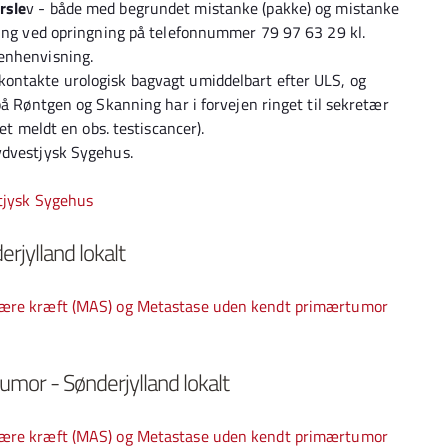
rsle
v - både med begrundet mistanke (pakke) og mistanke
ning ved opringning på telefonnummer 79 97 63 29 kl.
enhenvisning.
ontakte urologisk bagvagt umiddelbart efter ULS, og
på Røntgen og Skanning har i forvejen ringet til sekretær
et meldt en obs. testiscancer).
ydvestjysk Sygehus.
stjysk Sygehus
rjylland lokalt
 være kræft (MAS) og Metastase uden kendt primærtumor
mor - Sønderjylland lokalt
 være kræft (MAS) og Metastase uden kendt primærtumor