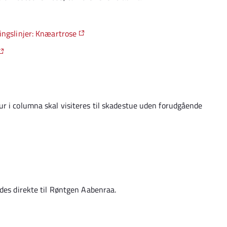
ingslinjer: Knæartrose
r i columna skal visiteres til skadestue uden forudgående
ndes direkte til Røntgen Aabenraa.