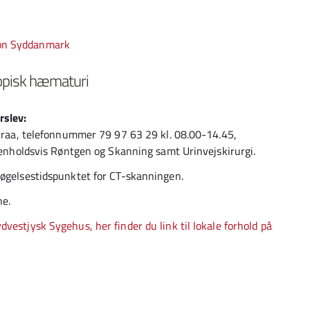
ion Syddanmark
opisk hæmaturi
rslev:
benraa, telefonnummer 79 97 63 29 kl. 08.00-14.45,
 henholdsvis Røntgen og Skanning samt Urinvejskirurgi.
søgelsestidspunktet for CT-skanningen.
ne.
vestjysk Sygehus, her finder du link til lokale forhold på