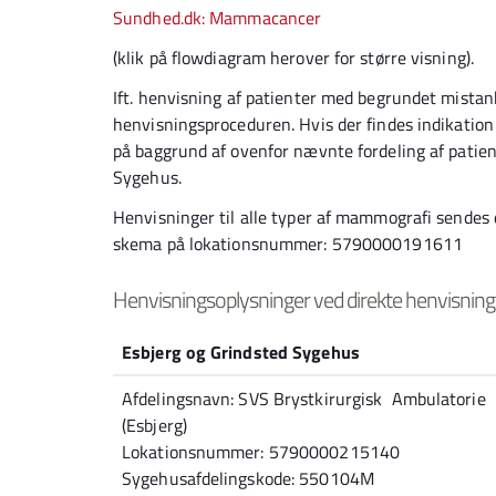
Sundhed.dk: Mammacancer
(klik på flowdiagram herover for større visning).
Ift. henvisning af patienter med begrundet mista
henvisningsproceduren. Hvis der findes indikation f
på baggrund af ovenfor nævnte fordeling af patie
Sygehus.
Henvisninger til alle typer af mammografi sendes 
skema på lokationsnummer: 5790000191611
Henvisningsoplysninger ved direkte henvisning ti
Esbjerg og Grindsted Sygehus
Afdelingsnavn: SVS Brystkirurgisk Ambulatorie
(Esbjerg)
Lokationsnummer: 5790000215140
Sygehusafdelingskode: 550104M