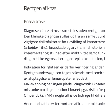
Røntgen af knæ
Knæartrose
Diagnosen knæartrose kan stilles uden røntgenun
Den kliniske diagnose stilles ud fra en samlet vur
vigtigste risikofaktorer for udvikling af knæartros
(arbejde/fritid), knæskade og arv (familiehistori
knæsmerter og stivhed efter inaktivitet samt fun
diagnostiske egenskaber og er typisk krepitation
Indikation for røntgen er derfor verificering af de
Røntgenundersøgelsen tages stående med semirefl
axialoptagelse af femuropatellarleddet).
MR-skanning har ingen plads i diagnostik i knæart
mistanke om degeneration i knæet pga. risiko for 
Omvendt kan MR i nogle tilfælde bidrage til differ
Andre indikationer for røntgen af knæ er mistank