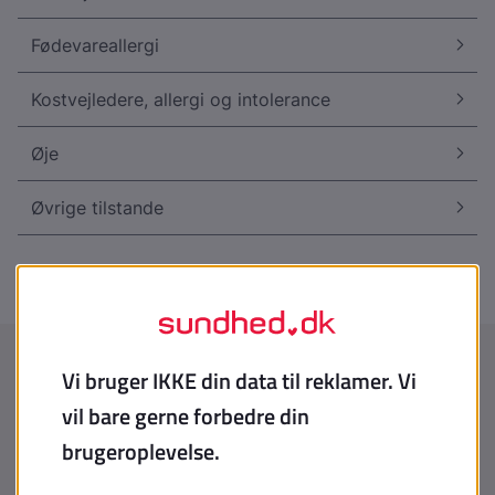
Fødevareallergi
Kostvejledere, allergi og intolerance
Øje
Øvrige tilstande