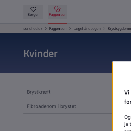
Kvinder
Brystkræft
Fibroadenom i brystet