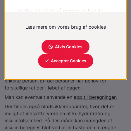
værdier for kulhydratration og insulinfølsomhed
Når personer uddannes til at bruge metoden, tager
man udgangspunkt i de ovennævnte regneregler, når
der beregnes et bud på kulhydratration og
insulinfølsomhed
Personen med diabetes fører derefter i en periode
omhyggeligt regnskab med, hvad der indtages, hvad
blodsukkeret var før måltid, og hvad det er efter
måltid. Ud fra disse værdier kan kulhydratration og
insulinfølsomhed justeres, så den passer til den
enkelte person. En del personer har behov for
forskellige ratioer i løbet af dagen
Man kan eventuelt anvende en
app til beregningen
Der findes også blodsukkerapparater, hvor det er
muligt at indsætte værdien af kulhydratratio og
insulinfølsomhed. På den måde kan mængden af
insulin beregnes blot ved at indtaste den mængde