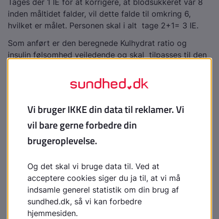
Tages der 1 IE for at korrigere, at blodsukkeret var 8
inden måltidet falder, vil dette falde til omkring 6,
hvilket er målet. Personen skal i alt tage 2+1= 3 IE.
Som anført er den beregnede Kulhydrat ratio og
insulin følsomhed vejledende og skal tilpasses til den
enkelte person. Dette gøres ved i en kortere periode
at laves systematisk registrering af blodsukker inden
der spises, kulhydratindtagets størrelse og insulin
dosis. Såfremt BS målt 2 - 4 timer efter måltid er
højere end målblodsukkeret, skal kulhydratratioen
numerisk mindskes, dvs. der gives mere insulin i
forhold til kulhydrat mængden. Er blodsukkeret
mindre, skal ration numerisk øges, dvs. der gives
mindre insulin, På samme vis skal insulinfølsomheden
justeres.
Forholdsregler
Personer med diabetes kan have ret varierende