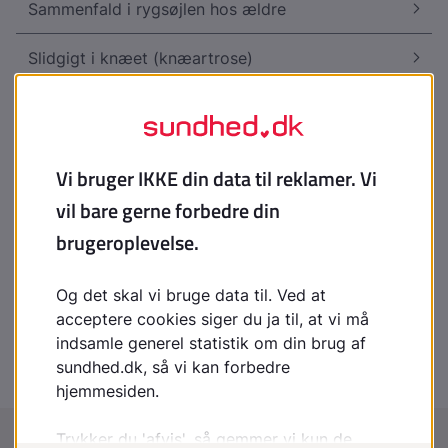
Sammenfald i rygsøjlen hos ældre
Slidgigt i knæet (knæartrose)
Svimmelhed
Tommelfingerslitage (artrose)
Tryksår
Tryksår, forebyggelse
Urininkontinens hos ældre