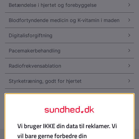
Betændelse i hjertet og forebyggelse
Blodfortyndende medicin og K-vitamin i maden
Digitalisforgiftning
Pacemakerbehandling
Radiofrekvensablation
Styrketræning, godt for hjertet
Åreknudeoperation