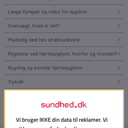
Lange flyrejser og risiko for sygdom
Overvægt, hvad er det?
Pludselig død hos idrætsudøvere
Rygestop ved hjertesygdom, hvorfor og hvordan?
Rygning og koronar hjertesygdom
Tryksår
Tryksår, forebyggelse