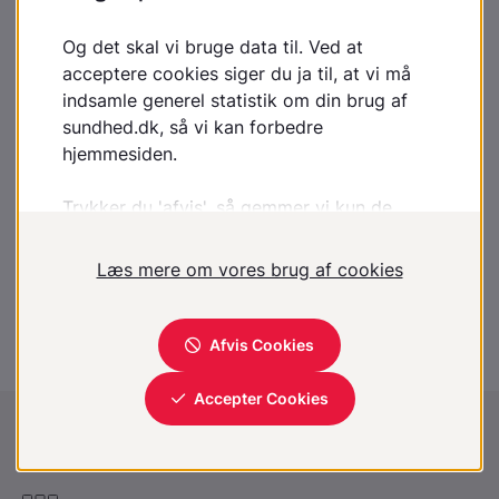
By-pass operation af hjertet
Hjerterehabilitering
Motion og hjertesygdom
Perkutan koronar intervention
Stentbehandling, koronararterier, PCI
Trombolyse ved infarkt