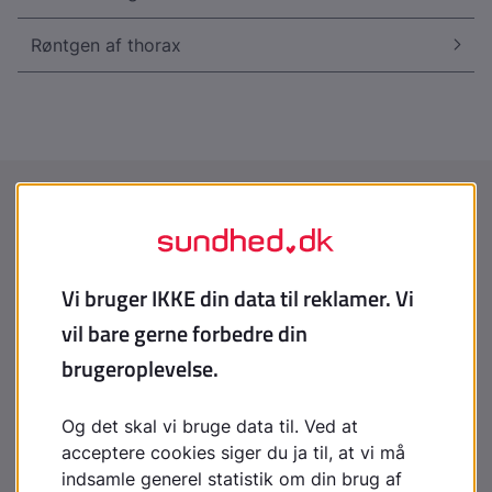
Røntgen af thorax