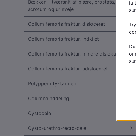
Bækken - tværsnit af blære, prostata,
scrotum og urinveje
Collum femoris fraktur, disloceret
Collum femoris fraktur, indkilet
Collum femoris fraktur, mindre dislokation
Collum femoris fraktur, udisloceret
Polypper i tyktarmen
Columnainddeling
Cystocele
Cysto-urethro-recto-cele