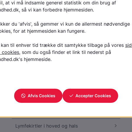
Lever og galdeblære
Livmoder frontalbillede
Lumbalpunktur, horisontalt 1;
rygmarvsprøve
Lumbalpunktur, lejring; rygmarvsprøve 3
Lumbalpunktur 4
Lunger og bronkier - normale
Lymfekirtler i axil/armhulen
Lymfekirtler i hovedet
Lymfekirtler i hoved og hals