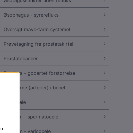
Øsofagussfinkter uden refluks
Øsophagus - syrerefluks
Oversigt mave-tarm systemet
Prøvetagning fra prostatakirtel
Prostatacancer
Prostata - godartet forstørrelse
Pulsårerne (arterier) i benet
Rektocele
Scrotum - spermatocele
Scrotum - varicocele