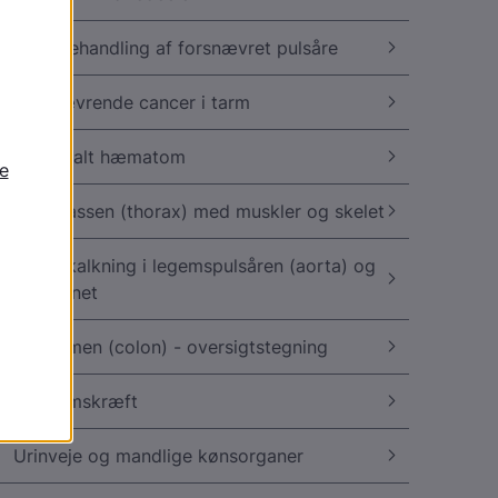
Stentbehandling af forsnævret pulsåre
Forsnævrende cancer i tarm
Subduralt hæmatom
Brystkassen (thorax) med muskler og skelet
Åreforkalkning i legemspulsåren (aorta) og
bækkenet
Tyktarmen (colon) - oversigtstegning
Tyktarmskræft
Urinveje og mandlige kønsorganer