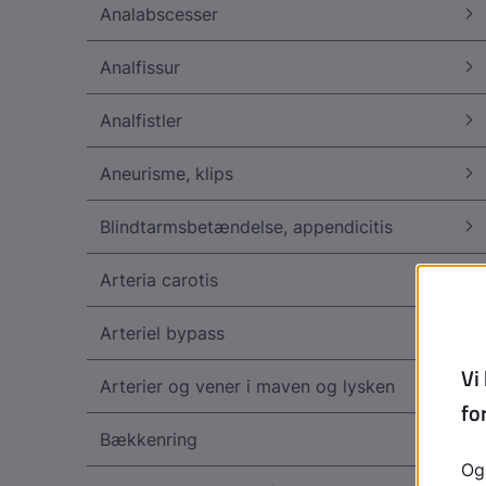
Analabscesser
Analfissur
Analfistler
Aneurisme, klips
Blindtarmsbetændelse, appendicitis
Arteria carotis
Arteriel bypass
Arterier og vener i maven og lysken
Bækkenring