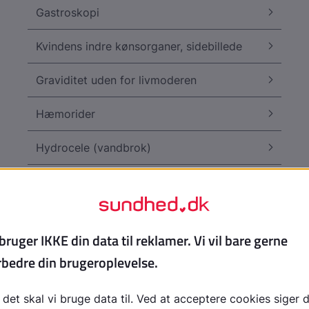
Gastroskopi
Kvindens indre kønsorganer, sidebillede
Graviditet uden for livmoderen
Hæmorider
Hydrocele (vandbrok)
Hydronefrose, årsager
Inguinalhernie, lyskebrok
Invagination - tyndtarm
Koloskopi