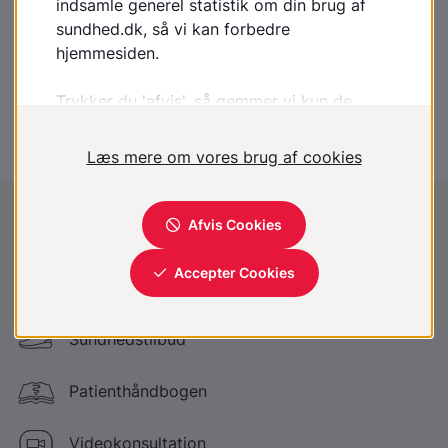
Tarminvagination
Tilbagevendende mavesmerter hos børn