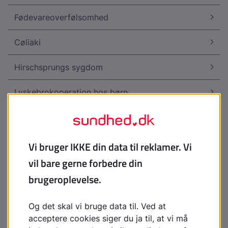
Fødevareoverfølsomhed
Cøliaki
Hirschsprungs sygdom
Lyskebrokoperation hos børn
Meckels divertikel
Laktoseintolerans (mælkesukker)
Nekrotiserende enterokolitis
Pylorusstenose
Spædbarnskolik