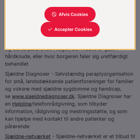
og kommunale, regionale og private tilbud
DUKH
- Den Uvildige Konsulentordning på
Handicapområdet er en selvejende institution under
Social- og Indenrigsministeriet. Medvirker til at styrke
retssikkerheden for mennesker med et handicap ved
at give uvildig rådgivning til mennesker med handicap
og deres pårørende i sager, der måske er gået i
hårdknude, eller hvor borgeren føler sig uretfærdigt
behandlet
Sjældne Diagnoser - Selvstændig paraplyorganisation
for små, landsdækkende patientforeninger for familier
og voksne med sjældne sygdomme og handicap,
se
www.sjaeldnediagnoser.dk
. Sjældne Diagnoser har
en
Helpline
/telefonrådgivning, som tilbyder
information, rådgivning og mestringsstøtte, og som
kan hjælpe med kontakt til andre patienter og
pårørende
Sjældne-netværket
- Sjældne-netværket er et tilbud til