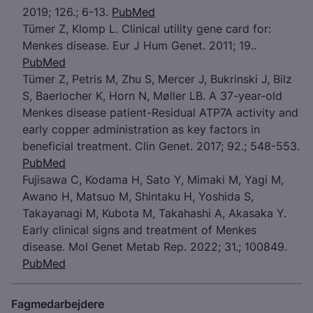
2019; 126.; 6-13.
PubMed
Tümer Z, Klomp L. Clinical utility gene card for:
Menkes disease. Eur J Hum Genet. 2011; 19..
PubMed
Tümer Z, Petris M, Zhu S, Mercer J, Bukrinski J, Bilz
S, Baerlocher K, Horn N, Møller LB. A 37-year-old
Menkes disease patient-Residual ATP7A activity and
early copper administration as key factors in
beneficial treatment. Clin Genet. 2017; 92.; 548-553.
PubMed
Fujisawa C, Kodama H, Sato Y, Mimaki M, Yagi M,
Awano H, Matsuo M, Shintaku H, Yoshida S,
Takayanagi M, Kubota M, Takahashi A, Akasaka Y.
Early clinical signs and treatment of Menkes
disease. Mol Genet Metab Rep. 2022; 31.; 100849.
PubMed
Fagmedarbejdere