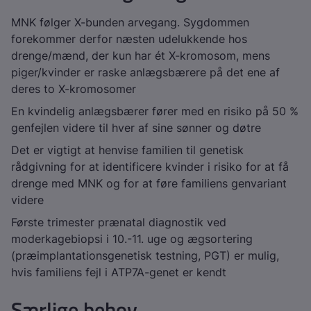
MNK følger X-bunden arvegang. Sygdommen
forekommer derfor næsten udelukkende hos
drenge/mænd, der kun har ét X-kromosom, mens
piger/kvinder er raske anlægsbærere på det ene af
deres to X-kromosomer
En kvindelig anlægsbærer fører med en risiko på 50 %
genfejlen videre til hver af sine sønner og døtre
Det er vigtigt at henvise familien til genetisk
rådgivning for at identificere kvinder i risiko for at få
drenge med MNK og for at føre familiens genvariant
videre
Første trimester prænatal diagnostik ved
moderkagebiopsi i 10.-11. uge og ægsortering
(præimplantationsgenetisk testning, PGT) er mulig,
hvis familiens fejl i
ATP7A
-genet er kendt
Særlige behov