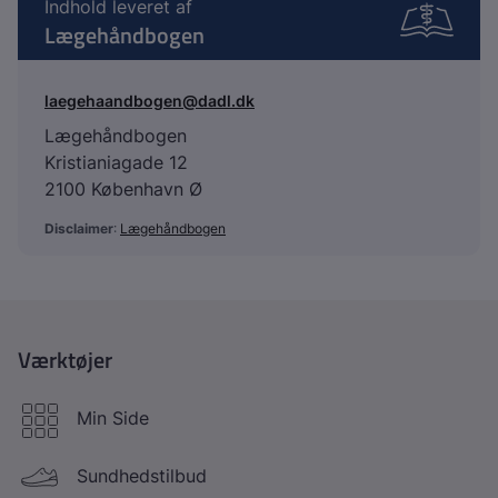
Indhold leveret af
Lægehåndbogen
laegehaandbogen@dadl.dk
Lægehåndbogen
Kristianiagade 12
2100 København Ø
Disclaimer
:
Lægehåndbogen