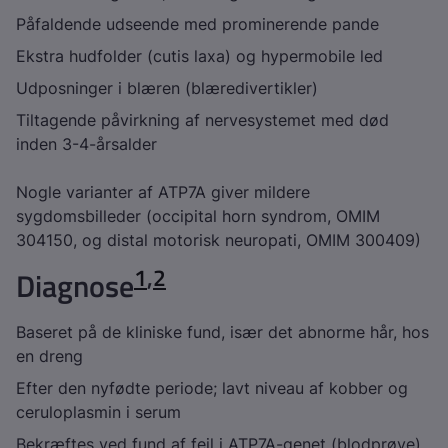
Påfaldende udseende med prominerende pande
Ekstra hudfolder (cutis laxa) og hypermobile led
Udposninger i blæren (blæredivertikler)
Tiltagende påvirkning af nervesystemet med død
inden 3-4-årsalder
Nogle varianter af
ATP7A
giver mildere
sygdomsbilleder (occipital horn syndrom, OMIM
304150, og distal motorisk neuropati, OMIM 300409)
1
,
2
Diagnose
Baseret på de kliniske fund, især det abnorme hår, hos
en dreng
Efter den nyfødte periode; lavt niveau af kobber og
ceruloplasmin i serum
Bekræftes ved fund af fejl i
ATP7A
-genet (blodprøve)