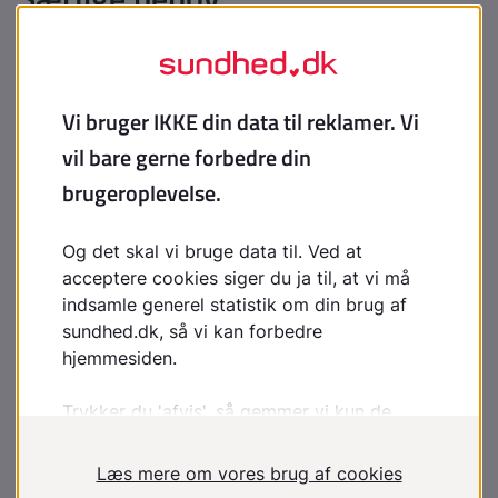
Sociale ydelser
Støttemuligheder til forældre med handicappet eller
alvorligt sygt barn
Indsatser efter behov til barn, familie og netværk for
at støtte barnets sociale deltagelse og udvikling
Hjælpemidler efter behov
Ressourcer
VISO
- Den nationale videns- og
specialrådgivningsorganisation på det sociale område
og på specialundervisningsområdet. VISO kan for
eksempel rådgive om, hvordan kommunen kan
tilrettelægge en faglig indsats, eller hvad et tilbud kan
indeholde. VISO yder rådgivning til kommuner, borgere