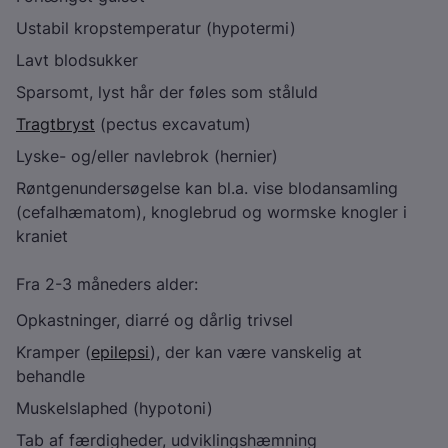
Ustabil kropstemperatur (hypotermi)
Lavt blodsukker
Sparsomt, lyst hår der føles som ståluld
Tragtbryst
(pectus excavatum)
Lyske- og/eller navlebrok (hernier)
Røntgenundersøgelse kan bl.a. vise blodansamling
(cefalhæmatom), knoglebrud og wormske knogler i
kraniet
Fra 2-3 måneders alder:
Opkastninger, diarré og dårlig trivsel
Kramper (
epilepsi
), der kan være vanskelig at
behandle
Muskelslaphed (hypotoni)
Tab af færdigheder, udviklingshæmning