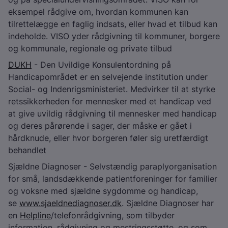
eksempel rådgive om, hvordan kommunen kan
tilrettelægge en faglig indsats, eller hvad et tilbud kan
indeholde. VISO yder rådgivning til kommuner, borgere
og kommunale, regionale og private tilbud
DUKH
- Den Uvildige Konsulentordning på
Handicapområdet er en selvejende institution under
Social- og Indenrigsministeriet. Medvirker til at styrke
retssikkerheden for mennesker med et handicap ved
at give uvildig rådgivning til mennesker med handicap
og deres pårørende i sager, der måske er gået i
hårdknude, eller hvor borgeren føler sig uretfærdigt
behandlet
Sjældne Diagnoser - Selvstændig paraplyorganisation
for små, landsdækkende patientforeninger for familier
og voksne med sjældne sygdomme og handicap,
se
www.sjaeldnediagnoser.dk
. Sjældne Diagnoser har
en
Helpline
/telefonrådgivning, som tilbyder
information, rådgivning og mestringsstøtte, og som