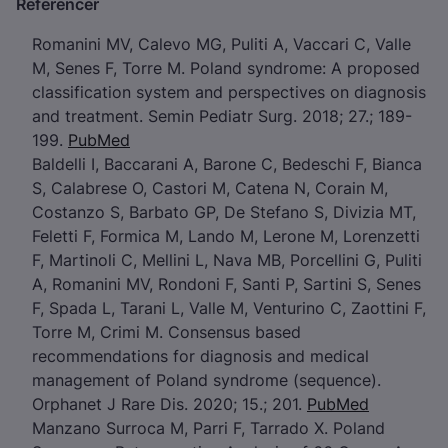
Referencer
Romanini MV, Calevo MG, Puliti A, Vaccari C, Valle
M, Senes F, Torre M. Poland syndrome: A proposed
classification system and perspectives on diagnosis
and treatment. Semin Pediatr Surg. 2018; 27.; 189-
199.
PubMed
Baldelli I, Baccarani A, Barone C, Bedeschi F, Bianca
S, Calabrese O, Castori M, Catena N, Corain M,
Costanzo S, Barbato GP, De Stefano S, Divizia MT,
Feletti F, Formica M, Lando M, Lerone M, Lorenzetti
F, Martinoli C, Mellini L, Nava MB, Porcellini G, Puliti
A, Romanini MV, Rondoni F, Santi P, Sartini S, Senes
F, Spada L, Tarani L, Valle M, Venturino C, Zaottini F,
Torre M, Crimi M. Consensus based
recommendations for diagnosis and medical
management of Poland syndrome (sequence).
Orphanet J Rare Dis. 2020; 15.; 201.
PubMed
Manzano Surroca M, Parri F, Tarrado X. Poland