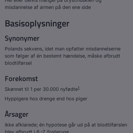
Hel eller delvis mangel på brystmusklen og
misdannelse af armen på den ene side
Basisoplysninger
Synonymer
Polands sekvens, idet man opfatter misdannelserne
som følger af én bestemt hændelse, måske afbrudt
blodtilførsel
Forekomst
1
Skønnet til 1 per 30.000 nyfødte
Hyppigere hos drenge end hos piger
Årsager
Ikke afklarede; én hypotese går ud på at blodtilførslen
blev afbrudt i 6.-7. fosteruge