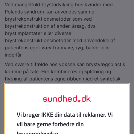
Ved mangelfuld brystudvikling hos kvinder med
Polands syndrom kan anvendes samme
brystrekonstruktionsmetoder som ved
brystrekonstruktion af anden årsag, dvs.
brystimplantater eller diverse
brystrekonstruktionsmetoder med anvendelse af
patientens eget væv fra mave, ryg, balder eller
inderlår
Ved svære tilfælde hos voksne kan brystvægsplastik
komme på tale. Her kombineres opsplitning og
flytning af patientens egne ribben med et syntetisk
eller biologisk mesh, som dækkes med den store
rygmuskel fra samme side, da førstnævnte procedure
alene giver en noget affladet brystvæg
Genetisk rådgivning
Langt de fleste tilfælde forekommer sporadisk, dvs.