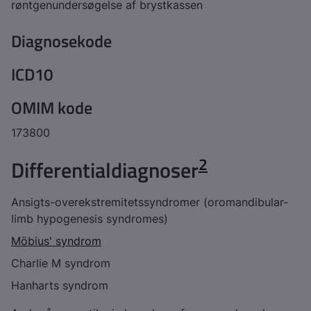
røntgenundersøgelse af brystkassen
Diagnosekode
ICD10
OMIM kode
173800
2
Differentialdiagnoser
Ansigts-overekstremitetssyndromer (oromandibular-
limb hypogenesis syndromes)
Möbius' syndrom
Charlie M syndrom
Hanharts syndrom