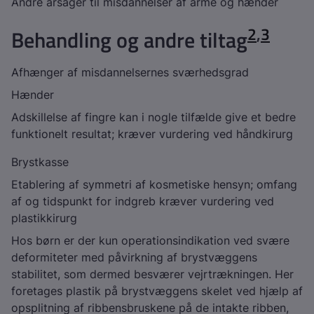
Andre årsager til misdannelser af arme og hænder
2
,
3
Behandling og andre tiltag
Afhænger af misdannelsernes sværhedsgrad
Hænder
Adskillelse af fingre kan i nogle tilfælde give et bedre
funktionelt resultat; kræver vurdering ved håndkirurg
Brystkasse
Etablering af symmetri af kosmetiske hensyn; omfang
af og tidspunkt for indgreb kræver vurdering ved
plastikkirurg
Hos børn er der kun operationsindikation ved svære
deformiteter med påvirkning af brystvæggens
stabilitet, som dermed besværer vejrtrækningen. Her
foretages plastik på brystvæggens skelet ved hjælp af
opsplitning af ribbensbruskene på de intakte ribben,