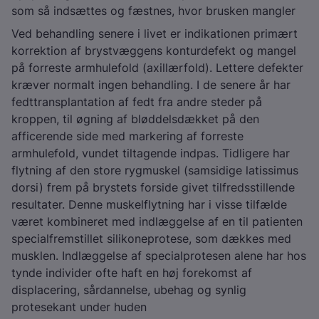
som så indsættes og fæstnes, hvor brusken mangler
Ved behandling senere i livet er indikationen primært
korrektion af brystvæggens konturdefekt og mangel
på forreste armhulefold (axillærfold). Lettere defekter
kræver normalt ingen behandling. I de senere år har
fedttransplantation af fedt fra andre steder på
kroppen, til øgning af bløddelsdækket på den
afficerende side med markering af forreste
armhulefold, vundet tiltagende indpas. Tidligere har
flytning af den store rygmuskel (samsidige latissimus
dorsi) frem på brystets forside givet tilfredsstillende
resultater. Denne muskelflytning har i visse tilfælde
været kombineret med indlæggelse af en til patienten
specialfremstillet silikoneprotese, som dækkes med
musklen. Indlæggelse af specialprotesen alene har hos
tynde individer ofte haft en høj forekomst af
displacering, sårdannelse, ubehag og synlig
protesekant under huden