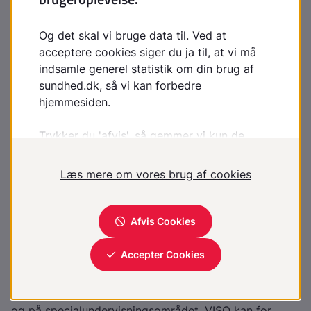
uden familiær forekomst, og gentagelsesrisikoen er
lav (<5 %)
Særlige behov
Sociale ydelser
Støttemuligheder til forældre med handicappet eller
alvorligt sygt barn
Indsatser efter behov til barn, familie og netværk for
at støtte barnets sociale deltagelse og udvikling
Hjælpemidler efter behov
Ressourcer
VISO
- Den nationale videns- og
specialrådgivningsorganisation på det sociale område
og på specialundervisningsområdet. VISO kan for