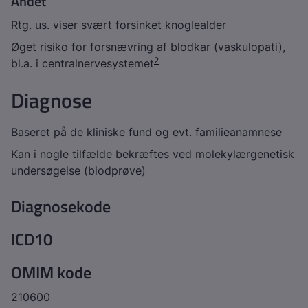
Andet
Rtg. us. viser svært forsinket knoglealder
Øget risiko for forsnævring af blodkar (vaskulopati),
2
bl.a. i centralnervesystemet
Diagnose
Baseret på de kliniske fund og evt. familieanamnese
Kan i nogle tilfælde bekræftes ved molekylærgenetisk
undersøgelse (blodprøve)
Diagnosekode
ICD10
OMIM kode
210600