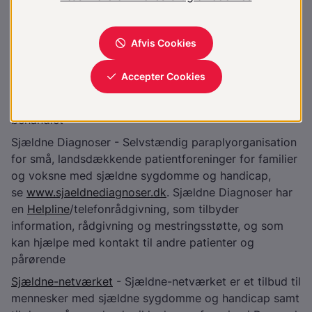
DUKH
- Den Uvildige Konsulentordning på
Handicapområdet er en selvejende institution under
Social- og Indenrigsministeriet. Medvirker til at styrke
retssikkerheden for mennesker med et handicap ved
at give uvildig rådgivning til mennesker med handicap
og deres pårørende i sager, der måske er gået i
hårdknude, eller hvor borgeren føler sig uretfærdigt
behandlet
Sjældne Diagnoser - Selvstændig paraplyorganisation
for små, landsdækkende patientforeninger for familier
og voksne med sjældne sygdomme og handicap,
se
www.sjaeldnediagnoser.dk
. Sjældne Diagnoser har
en
Helpline
/telefonrådgivning, som tilbyder
information, rådgivning og mestringsstøtte, og som
kan hjælpe med kontakt til andre patienter og
pårørende
Sjældne-netværket
- Sjældne-netværket er et tilbud til
mennesker med sjældne sygdomme og handicap samt