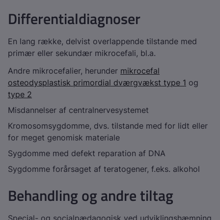
Differentialdiagnoser
En lang række, delvist overlappende tilstande med
primær eller sekundær mikrocefali, bl.a.
Andre mikrocefalier, herunder
mikrocefal
osteodysplastisk primordial dværgvækst type 1
og
type 2
Misdannelser af centralnervesystemet
Kromosomsygdomme, dvs. tilstande med for lidt eller
for meget genomisk materiale
Sygdomme med defekt reparation af DNA
Sygdomme forårsaget af teratogener, f.eks. alkohol
Behandling og andre tiltag
Special- og socialpædagogisk ved udviklingshæmning