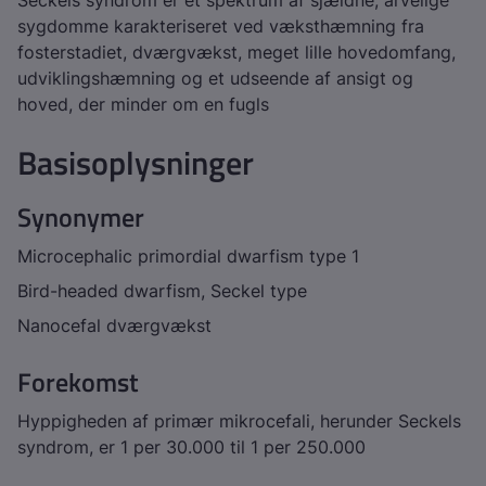
Seckels syndrom er et spektrum af sjældne, arvelige
sygdomme karakteriseret ved væksthæmning fra
fosterstadiet, dværgvækst, meget lille hovedomfang,
udviklingshæmning og et udseende af ansigt og
hoved, der minder om en fugls
Basisoplysninger
Synonymer
Microcephalic primordial dwarfism type 1
Bird-headed dwarfism, Seckel type
Nanocefal dværgvækst
Forekomst
Hyppigheden af primær mikrocefali, herunder Seckels
syndrom, er 1 per 30.000 til 1 per 250.000