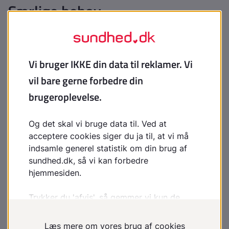
Særlige behov
Sociale ydelser
Støttemuligheder til forældre med handicappet eller
alvorligt sygt barn
Ved behov for hjælpemidler pga. lille højde
Ressourcer
VISO
- Den nationale videns- og
specialrådgivningsorganisation på det sociale område
og på specialundervisningsområdet. VISO kan for
eksempel rådgive om, hvordan kommunen kan
tilrettelægge en faglig indsats, eller hvad et tilbud kan
indeholde. VISO yder rådgivning til kommuner, borgere
og kommunale, regionale og private tilbud