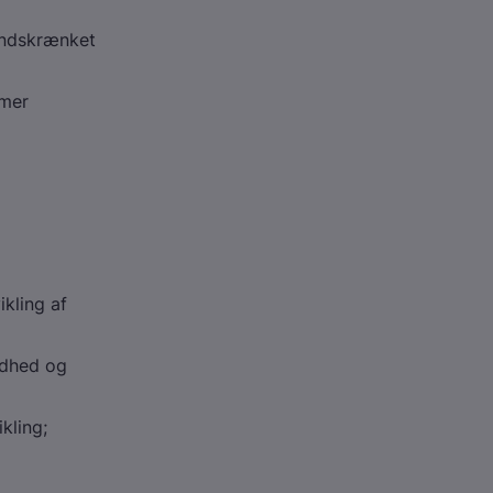
 indskrænket
omer
ikling af
ndhed og
kling;