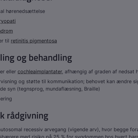
l hørenedsættelse
ryopati
ndrom
r til
retinitis pigmentosa
ling og behandling
er eller
cochleaimplantater
, afhængig af graden af nedsat 
visning og støtte til kommunikation; behovet kan ændre si
e syn (tegnsprog, mundaflæsning, Braille)
tering
k rådgivning
utosomal recessiv arvegang (vigende arv), hvor begge for
sbærere med risiko på 25 % for sygdommen hos hvert bar