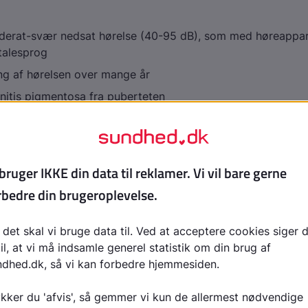
erat-svær nedsat hørelse (40-95 dB), som med høreappara
 talesprog
ng af hørelsen over mange år
initis pigmentosa fra puberteten
ce (vestibulær funktion)
 Danmark, men majoriteten i fx Finland
 nedsat hørelse ved fødslen, derefter tiltagende nedsat hør
sprog
gmentosa fra 10-20-årsalder
ed balancen (vestibulær dysfunktion) kan forekomme
se