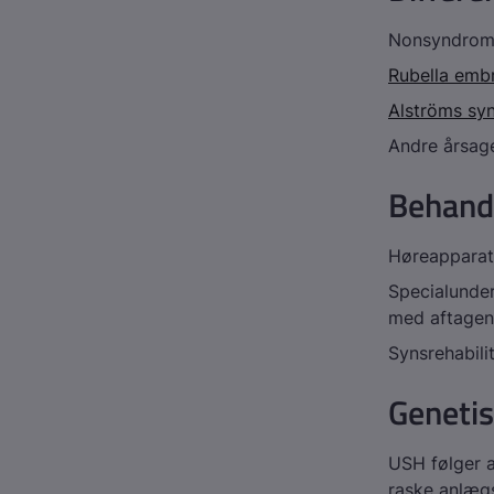
Nonsyndroma
Rubella emb
Alströms sy
Andre årsage
Behand
Høreapparat
Specialunder
med aftagend
Synsrehabili
Genetis
USH følger a
raske anlæg