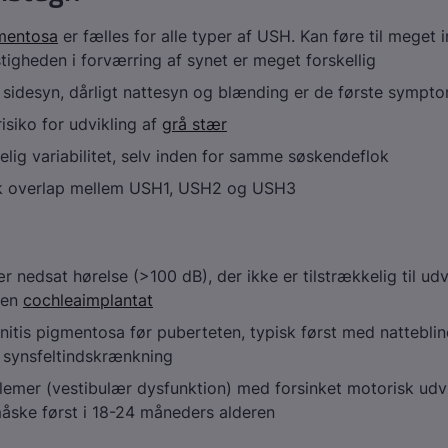
gmentosa
er fælles for alle typer af USH. Kan føre til meget
stigheden i forværring af synet er meget forskellig
sidesyn, dårligt nattesyn og blænding er de første sympt
isiko for udvikling af
grå stær
elig variabilitet, selv inden for samme søskendeflok
isk overlap mellem USH1, USH2 og USH3
 nedsat hørelse (>100 dB), der ikke er tilstrækkelig til udv
den
cochleaimplantat
initis pigmentosa før puberteten, typisk først med nattebli
synsfeltindskrænkning
emer (vestibulær dysfunktion) med forsinket motorisk udvi
åske først i 18-24 måneders alderen