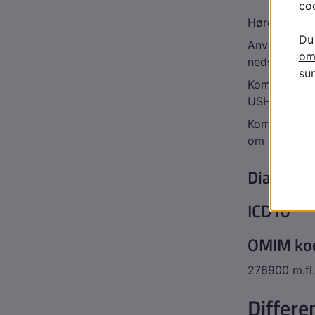
Hørescreeni
Anvendelse a
nedsat syn
Kombinatione
USH
Kombinatione
om USH
Diagnos
ICD10
OMIM ko
276900 m.fl
Differe