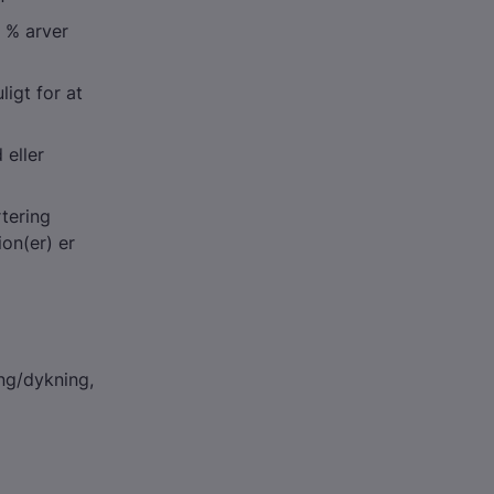
 % arver
ligt for at
 eller
tering
on(er) er
ing/dykning,