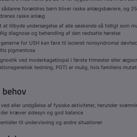
 sådanne forældres børn bliver raske anlægsbærere, og 25
drenes raske anlæg
t at tilbyde undersøgelse af alle søskende så tidligt som mu
dlig diagnose og behandling af den nedsatte hørelse
 af generne for USH kan føre til isoleret nonsyndromal døvhed
nitis pigmentosa
gnostik ved moderkagebiopsi i første trimester eller ægsor
tionsgenetisk testning, PGT) er mulig, hvis familiens mutati
e behov
 ved eller undgåelse af fysiske aktiviteter, herunder svømn
, der kræver sidesyn og god balance
emidler til undervisning og andre situationer