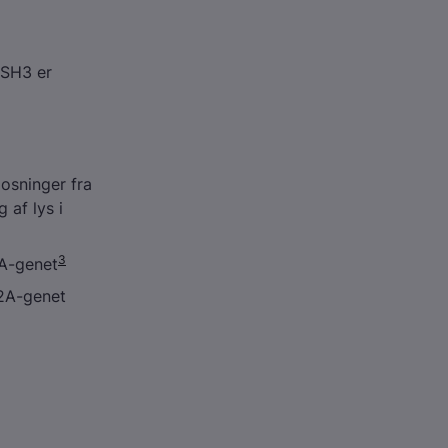
USH3 er
posninger fra
 af lys i
3
A
-genet
2A
-genet