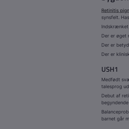
Retinitis pi
synsfelt. Ha
Indskrænket 
Der er øget r
Der er betyd
Der er klin
USH1
Medfødt svær
talesprog u
Debut af ret
begyndende 
Balanceprobl
barnet går m