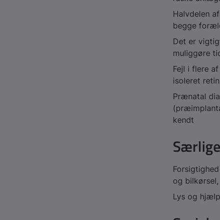
Halvdelen af
begge foræl
Det er vigtig
muliggøre ti
Fejl i flere
isoleret reti
Prænatal dia
(præimplanta
kendt
Særlig
Forsigtighed
og bilkørsel
Lys og hjælp