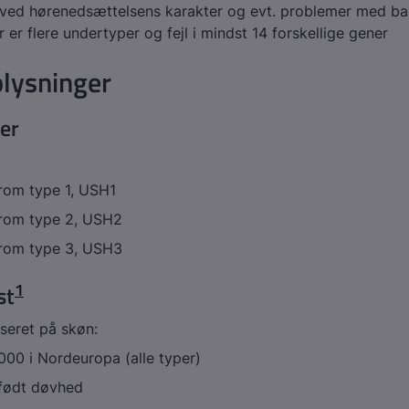
g ved hørenedsættelsens karakter og evt. problemer med ba
r er flere undertyper og fejl i mindst 14 forskellige gener
lysninger
er
rom type 1, USH1
rom type 2, USH2
rom type 3, USH3
1
st
baseret på skøn:
000 i Nordeuropa (alle typer)
født døvhed