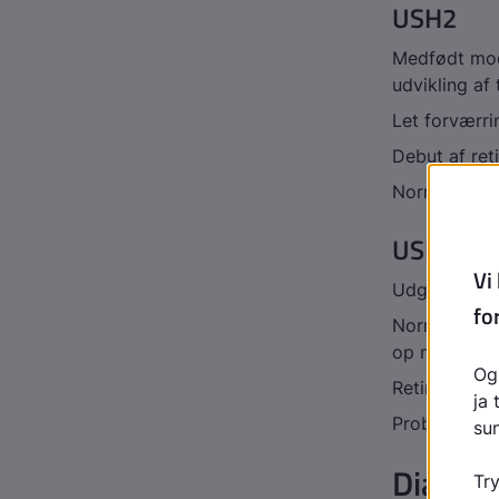
USH2
Medfødt mod
udvikling af
Let forværri
Debut af ret
Normal balan
USH3
Udgør få % i
Normal eller
op med tale
Retinitis pi
Problemer m
Diagno