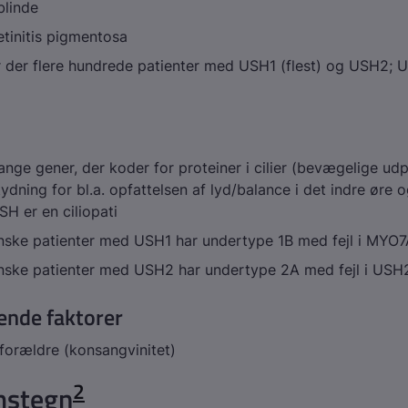
blinde
etinitis pigmentosa
 der flere hundrede patienter med USH1 (flest) og USH2; 
 mange gener, der koder for proteiner i cilier (bevægelige ud
tydning for bl.a. opfattelsen af lyd/balance i det indre øre og
SH er en ciliopati
nske patienter med USH1 har undertype 1B med fejl i
MYO7
anske patienter med USH2 har undertype 2A med fejl i
USH
ende faktorer
forældre (konsangvinitet)
2
stegn