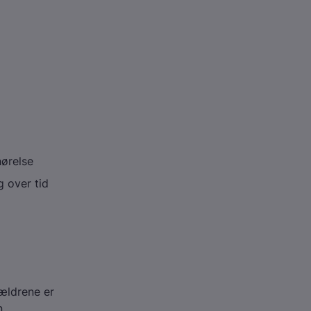
hørelse
g over tid
ældrene er
n