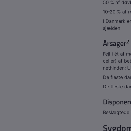
50 % af døv
10-20 % af r
I Danmark er
sjælden
2
Årsager
Fejl i ét af
celler) af be
nethinden; U
De fleste da
De fleste d
Disponer
Beslægtede 
Sygdom