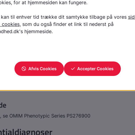
ng af nyfødte påviser medfødt døvhed
f genpaneler for nedsat hørelse finder tilfælde af USH, før
n af nedsat hørelse og retinitis pigmentosa bør føre til m
n af medfødt døvhed og sen motorisk udvikling bør føre t
ekode
de
., se OMIM Phenotypic Series PS276900
ntialdiagnoser