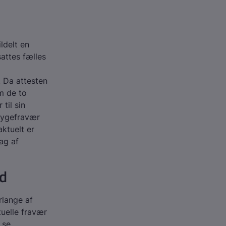
ldelt en
attes fælles
 Da attesten
m de to
til sin
 sygefravær
ktuelt er
ag af
nd
rlange af
tuelle fravær
 se