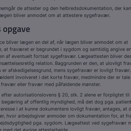
nnemgår de attester og den helbredsdokumentation, der ka
 lægen bliver anmodet om at attestere sygefravær.
 opgave
e bliver lægen en del af, når lægen bliver anmodet om at
, at fraværet er begrundet i sygdom og samtidig angive e
en af eventuelt fortsat sygefravær. Lægeattesten bliver d
ansættelsesretlig relation. Baggrunden er den, at ulovligt fr
 er afskedigelsesgrund, mens sygefravær er lovligt fravær
jældent involveret i det korte fravær, medmindre der er tal
fravær eller fravær med påfaldende mønster.
fter autorisationslovens § 20, stk. 2 alene er forpligtet til
 begæring af offentlig myndighed, må det dog pga. patien
nteresse i at kunne dokumentere lovligt fravær, antages, at
er, hvor arbejdsgiver anmoder om dokumentation for, at f
bejdsdygtighed pga. sygdom. Lægeattest ved sygefravær 
je med det øvrige attestarbejde.