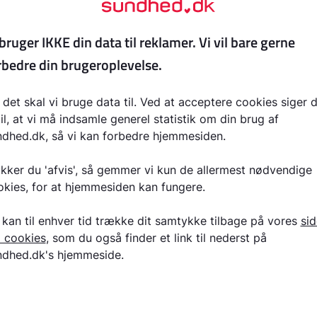
onærens eget valg. Også her kan lægen alene udfærdige en f
er for lægeattester
- der angiver en prognose for varighed
gefravær. Heller ikke her må der angives diagnoser og lign
klæring til tjenestemænd
mænd gælder særligt, at i sager, hvor længerevarende syg
ionering, afskedigelse, forflytning eller lignende, kan
yndigheden forlange en lægeerklæring. Der vil altid forel
nmodning. Lægeerklæringen udfærdiges af tjenestemandens 
, se artiklen
Regler for lægeattester
. Attesten har typisk et 
en socialt-lægelige attest LÆ 145 – Generel helbredsattes
eligt samarbejde 2023
, side 38.
åledes en objektiv undersøgelse i attesten. Der angives di
rligt for tjenestemandens mulighed for at genoptage sit hi
vilket omfang og hvornår. Der kan efter skøn vedlægges rele
riser og resultater af parakliniske undersøgelser. Attesten 
emgås med tjenestemanden inden afsendelsen. Der findes s
om regionale og kommunale tjenestemænd. Staten anvender 