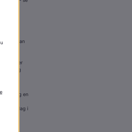
riattest - se
en af det
ende.
efravær kan
igge en
læge og er
indhold og
t, se
agnoser og en
dtidige
vante bilag i
kan med
åvel
altid