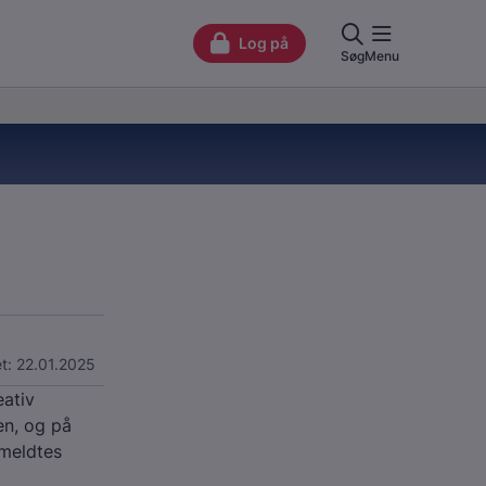
t: 22.01.2025
eativ
en, og på
emeldtes