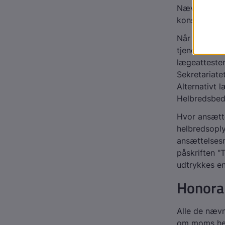
Nævnet for 
konsulentas
Når det drej
tjenestemæn
lægeattesten
Sekretariat
Alternativt 
Helbredsbed
Hvor ansætt
helbredsoply
ansættelses
påskriften "
udtrykkes e
Honora
Alle de nævn
om moms hen