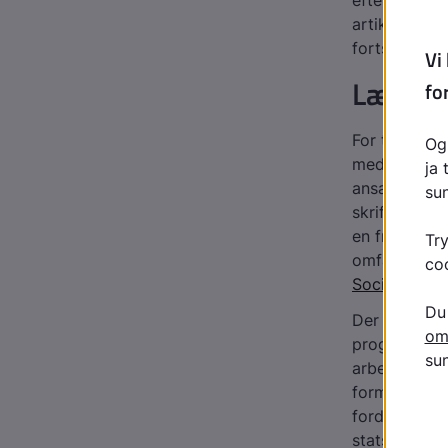
efter funkti
artiklen
Regl
fortsatte sy
Lægeer
For tjeneste
medføre pens
ansættelsesm
skriftlig a
en fri attest
omfang som d
Socialt-læg
Der indgår s
prognose, sæ
arbejde, i h
form af epik
fordel genn
statslige s