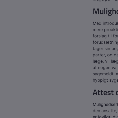
Muligh
Med introdu
mere proakti
forslag til 
forudsætning
tager sin be
parter, og d
læge, vil læ
af nogen var
sygemeldt, 
hyppigt syge
Attest
Mulighedserk
den ansatte,
er lovligt, 