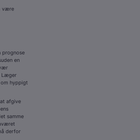
n være
n prognose
esuden en
avær
. Læger
e om hyppigt
 at afgive
tens
 det samme
raværet
må derfor