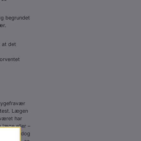
lig begrundet
ær.
 at det
orventet
 sygefravær
ttest. Lægen
aværet har
 læge eller –
medicin), dog