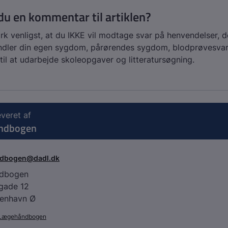
du en kommentar til artiklen?
 venligst, at du IKKE vil modtage svar på henvendelser, d
dler din egen sygdom, pårørendes sygdom, blodprøvesvar
til at udarbejde skoleopgaver og litteratursøgning.
everet af
ndbogen
ndbogen@dadl.dk
dbogen
agade 12
enhavn Ø
Lægehåndbogen