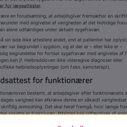
er for lægeattester
.
ære en forudsætning, at arbejdsgiver fremsætter en skrift
erunder med angivelse af varigheden af det hidtidige frav
kan alene udfærdiges under aktuelt sygefravær.
 sin side ikke attestere andet, end at patienten har oplyst,
avær var begrundet i sygdom, og at der er – eller ikke er –
ig begrundelse for fortsat sygefravær med angivelse af f
gen kan jf. Helbredsloven ikke videregive diagnoser eller
fikke helbredsoplysninger (om f.eks. kemoterapi).
dsattest for funktionærer
ktionærloven bestemt, at arbejdsgiver efter funktionærens
4 dages varighed kan afkræve denne en såkaldt varighedsa
 skriftlig anmodning. Det skal heraf fremgå, hvor længe fr
 den ansatte er funktionær. Attesten kan udfærdiges af egen
giver forlanger det – af en speciallæge (i andet end almen 