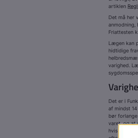
artiklen
Regl
Det må her v
anmodning, h
Friattesten 
Lægen kan på
hidtidige fr
helbredsmæss
varighed. Læ
sygdomsspeci
Varighe
Det er i Fun
af mindst 1
bør forlange
varet, og at
hvis arbejds