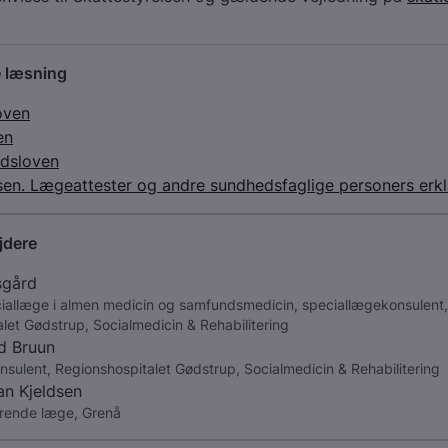
 læsning
oven
en
dsloven
sen. Lægeattester og andre sundhedsfaglige personers erk
jdere
sgård
iallæge i almen medicin og samfundsmedicin, speciallægekonsulent,
let Gødstrup, Socialmedicin & Rehabilitering
d Bruun
onsulent, Regionshospitalet Gødstrup, Socialmedicin & Rehabilitering
an Kjeldsen
erende læge, Grenå