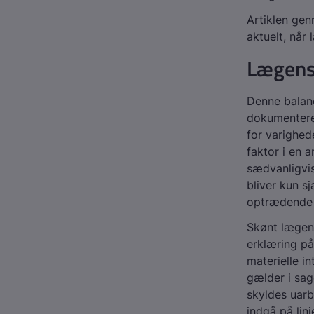
Artiklen ge
aktuelt, når
Lægens
Denne balanc
dokumentere
for varighed
faktor i en 
sædvanligvis
bliver kun s
optrædende 
Skønt lægen e
erklæring på
materielle i
gælder i sag
skyldes uar
indgå på lin