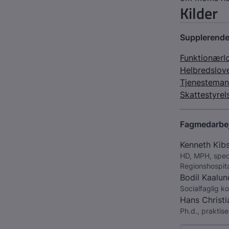
Kilder
Supplerende
Funktionærl
Helbredslov
Tjenesteman
Skattestyrel
Fagmedarbe
Kenneth Kib
HD, MPH, spec
Regionshospita
Bodil Kaalun
Socialfaglig k
Hans Christi
Ph.d., praktis