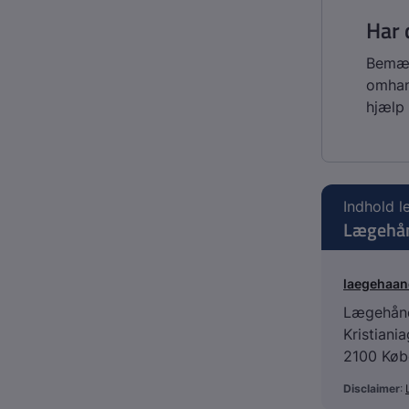
Har 
Bemærk
omhan
hjælp 
Indhold l
Lægehå
laegehaa
Lægehån
Kristiani
2100 Køb
Disclaimer
: