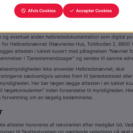
Helbredsbedømmelser i Tjenestemandssager, som har læge
sistance, og kommuner og regioner kan også gøre det.
er sig om statstjenestemænd og regionale eller kommunale
d, hvor ansættelsesmyndigheden bruger Helbredsnævnet,
 og eventuel anden helbredsdokumentation som digital pos
et for Helbredsnævnet (Nævnenes Hus, Toldboden 2, 8800 V
lægges attesten i lukket kuvert med påtegnelsen "Nævnet f
ømmelser i Tjenestemandssager" og sendes til samme adre
elsesmyndigheden ikke anvender Helbredsnævnet, skal
sningerne sædvanligvis sendes frem til tjenestestedet eller
myndigheden. Her bør lægen lægge attesten i en lukket ku
Til lægekonsulenten" inden forsendelse til myndigheden. He
n forventning om en lægelig bedømmelse.
r
te attester honoreres af rekvirenten efter medgået tid. Ve
vises til Skattestyrelsen og gældende vejledning på
skat.