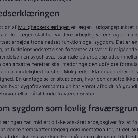
edserklæringen
ktion af
Mulighedserklæringen
er lægen i udgangspunktet ti
v rolle: Lægen skal her vurdere arbejdsgiverens og den ans
fortsat arbejde trods nedsat funktion pga. sygdom. Det er en
, at funktionsnedsættelsen forventes at være forbigående.
gyndelse i en sygefraværssamtale på arbejdspladsen melle
a den ansatte herefter skal medbringe den udfyldte formular 
gen i almindelighed først se Mulighedserklæringen efter et
ighed. En undtagelse er situationen, hvor den ansatte ikke a
men hvor sygefraværssamtalen har været afholdt på grundl
fravær eller påfaldende fraværsmønster.
 om sygdom som lovlig fraværsgru
læringen har imidlertid ikke afskåret arbejdsgiver fra at fo
 at denne fremskaffer lægelig dokumentation for, at det ak
dvs. at det skyldes sygdom. Her må lægen skrive en friattest,