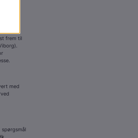
lig
 sendes
t frem til
iborg).
or
sse.
vert med
rved
d spørgsmål
dk
.