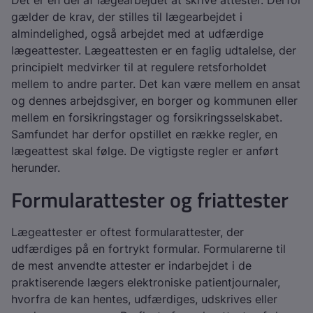
Det er en del af lægearbejdet at skrive attester. Derfor
gælder de krav, der stilles til lægearbejdet i
almindelighed, også arbejdet med at udfærdige
lægeattester. Lægeattesten er en faglig udtalelse, der
principielt medvirker til at regulere retsforholdet
mellem to andre parter. Det kan være mellem en ansat
og dennes arbejdsgiver, en borger og kommunen eller
mellem en forsikringstager og forsikringsselskabet.
Samfundet har derfor opstillet en række regler, en
lægeattest skal følge. De vigtigste regler er anført
herunder.
Formularattester og friattester
Lægeattester er oftest formularattester, der
udfærdiges på en fortrykt formular. Formularerne til
de mest anvendte attester er indarbejdet i de
praktiserende lægers elektroniske patientjournaler,
hvorfra de kan hentes, udfærdiges, udskrives eller