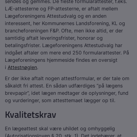
sendes og gemmes. De fleste formularattester, f.eks.
LÆ-attesterne og FP-attesterne, er aftalt mellem
Lægeforeningens Attestudvalg og en anden
interessent, her Kommunernes Landsforening, KL og
brancheforeningen F&P. Ofte, men ikke altid, er der
samtidig aftalt leveringsfrister, honorar og
betalingsfrister. Lægeforeningens Attestudvalg har
indgået aftaler om mere end 250 formularattester. På
Lægeforeningens hjemmeside findes en oversigt
i
Attestnøglen
.
Er der ikke aftalt nogen attestformular, er der tale om
såkaldt fri attest. En sådan udfærdiges ”på lægens
brevpapir”, idet lægen medtager de oplysninger, fund
og vurderinger, som attesttemaet lægger op til.
Kvalitetskrav
En lægeattest skal være uhildet og omhyggelig
(Autorisationsloven § 20, stk. 1). Det indebærer, at