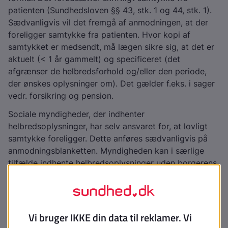
patienten (Sundhedsloven §§ 43, stk. 1 og 44, stk. 1).
Sædvanligvis vil det fremgå af anmodningen, at der
foreligger samtykke fra patienten. Hvor kopi af
samtykket er medsendt, må lægen sikre sig, at det er
aktuelt (< 1 år gammelt) og specificeret (det
afgrænser de helbredsforhold og/eller den periode,
der ønskes oplysninger om). Det gælder f.eks. i sager
vedr. forsikring og pension.
Sociale myndigheder, der indhenter
helbredsoplysninger, har selv ansvaret for, at lovligt
samtykke foreligger. Dette anføres sædvanligvis på
anmodningsblanketten. Myndigheden kan i særlige
tilfælde indhente helbredsoplysninger uden borgerens
samtykke efter Retssikkerhedslovens § 11c. Det skal
altid være specifikt anført på anmodningen. Hvor
patienten selv anmoder om attesten, f.eks.
kørekortattest, ligger samtykket naturligvis heri.