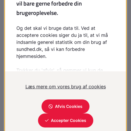
Der gælder særligt det forhold på arbejdsmarkedet, at
hvor arbejdsgiver ønsker lægeattest vedrørende en
ansat, kan der jf. Helbredsloven som hovedregel alene
videregives funktionsoplysninger, men ikke diagnoser
eller sygdomsspecifikke helbredsoplysninger (om
f.eks. kemoterapi). Det gælder bl.a ved udfærdigelse
af
lægeattest ved sygefravær fra arbejdet
. Nogle få
virksomheder inden for råstofudvinding og transport
har fra Arbejdstilsynet dispensation til alligevel at få
relevante helbredsoplysninger. Her er der
formularattester med redegørelse for dispensationen.
Samlet set gælder om den gode
lægeattest:
Attesten er omhyggeligt udfyldt med de fornødne
oplysninger til identifikation af såvel patient som
læge. Det er lettest i formularattesterne, men lige så
vigtigt i friattester, hvor lægen skal huske sit