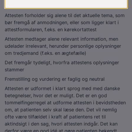
autorisationsID
Attesten forholder sig alene til det aktuelle tema, som
bør fremgå af anmodningen, eller som ligger klart i
attestformularen, f.eks. en kørekortattest
Attesten medtager alene relevant information, men
udelader irrelevant, herunder personlige oplysninger
om tredjemand (f.eks. en ægtefælle)
Det fremgår tydeligt, hvorfra attestens oplysninger
stammer
Fremstilling og vurdering er faglig og neutral
Attesten er udformet i klart sprog med med danske
betegnelser, hvor det er muligt. Det er en god
tommelfingerregel at udforme attesten i bevidstheden
om, at patienten selv skal læse den. Det vil nemlig
ofte være tilfældet i kraft af patientens ret til
aktindsigt i den sag, hvori attesten indgår. Det kan
derfor være en god idé at gøre patienten bekendt