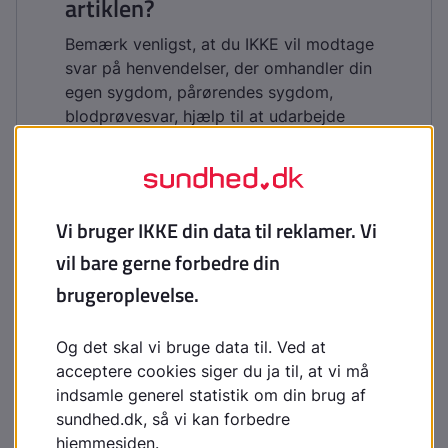
artiklen?
Bemærk venligst, at du IKKE vil modtage
svar på henvendelser, der omhandler din
egen sygdom, pårørendes sygdom,
blodprøvesvar, hjælp til at udarbejde
skoleopgaver og litteratursøgning.
Indhold leveret af
Lægehåndbogen
laegehaandbogen@dadl.dk
Lægehåndbogen
Kristianiagade 12
2100 København Ø