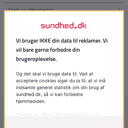
Tørst og dehydrering
Træthed - en oversigt
Tåreflåd
Vandladningsbesvær hos mænd
Åndedrætsbesvær hos voksne