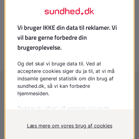
laegehaandbogen@dadl.dk
Patienthåndbogen
Kristianiagade 12
2100 København Ø
Disclaimer
:
Patienthåndbogen